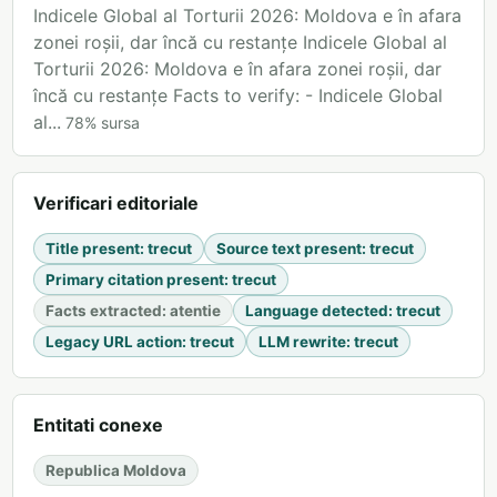
Indicele Global al Torturii 2026: Moldova e în afara
zonei roșii, dar încă cu restanțe Indicele Global al
Torturii 2026: Moldova e în afara zonei roșii, dar
încă cu restanțe Facts to verify: - Indicele Global
al...
78
%
sursa
Verificari editoriale
Title present
:
trecut
Source text present
:
trecut
Primary citation present
:
trecut
Facts extracted
:
atentie
Language detected
:
trecut
Legacy URL action
:
trecut
LLM rewrite
:
trecut
Entitati conexe
Republica Moldova