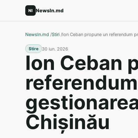
NewsIn.md
NI
NewsIn.md
/
Stiri
/
Ion Ceban propune un referendum priv
30 iun. 2026
Stire
Ion Ceban 
referendum
gestionarea 
Chișinău