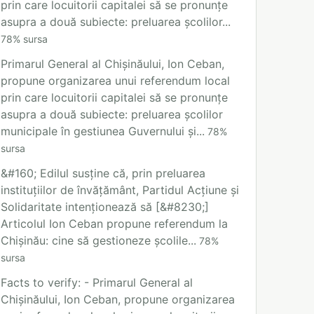
prin care locuitorii capitalei să se pronunțe
asupra a două subiecte: preluarea școlilor...
78
%
sursa
Primarul General al Chișinăului, Ion Ceban,
propune organizarea unui referendum local
prin care locuitorii capitalei să se pronunțe
asupra a două subiecte: preluarea școlilor
municipale în gestiunea Guvernului și...
78
%
sursa
&#160; Edilul susține că, prin preluarea
instituțiilor de învățământ, Partidul Acțiune și
Solidaritate intenționează să [&#8230;]
Articolul Ion Ceban propune referendum la
Chișinău: cine să gestioneze școlile...
78
%
sursa
Facts to verify: - Primarul General al
Chișinăului, Ion Ceban, propune organizarea