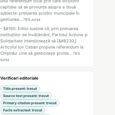
unui referendum local prin care locuitorii
capitalei să se pronunțe asupra a două
subiecte: preluarea școlilor municipale în
gestiunea...
78
%
sursa
- &#160; Edilul susține că, prin preluarea
instituțiilor de învățământ, Partidul Acțiune și
Solidaritate intenționează să [&#8230;]
Articolul Ion Ceban propune referendum la
Chișinău: cine să gestioneze școlile...
78
%
sursa
Verificari editoriale
Title present
:
trecut
Source text present
:
trecut
Primary citation present
:
trecut
Facts extracted
:
trecut