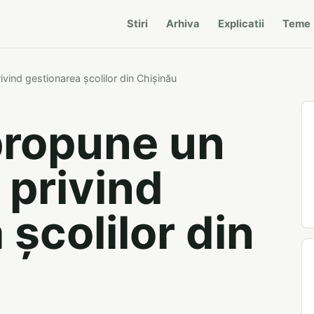
Stiri
Arhiva
Explicatii
Teme
ind gestionarea școlilor din Chișinău
propune un
 privind
școlilor din