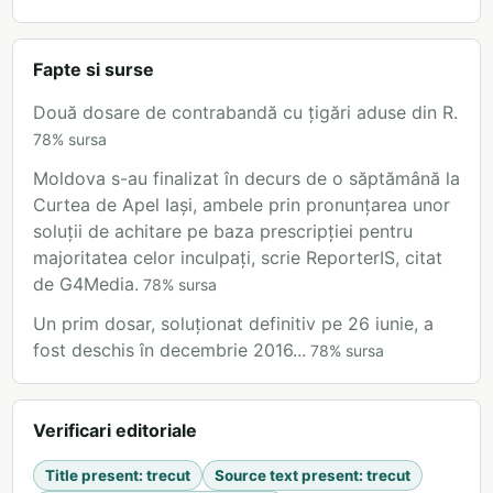
Fapte si surse
Două dosare de contrabandă cu țigări aduse din R.
78
%
sursa
Moldova s-au finalizat în decurs de o săptămână la
Curtea de Apel Iași, ambele prin pronunțarea unor
soluții de achitare pe baza prescripției pentru
majoritatea celor inculpați, scrie ReporterIS, citat
de G4Media.
78
%
sursa
Un prim dosar, soluționat definitiv pe 26 iunie, a
fost deschis în decembrie 2016...
78
%
sursa
Verificari editoriale
Title present
:
trecut
Source text present
:
trecut