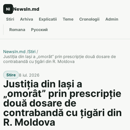
NewsIn.md
NI
Stiri
Arhiva
Explicatii
Teme
Cronologii
Admin
Romana
Русский
NewsIn.md
/
Stiri
/
Justiția din Iași a „omorât” prin prescripție două dosare de
contrabandă cu țigări din R. Moldova
8 iul. 2026
Stire
Justiția din Iași a
„omorât” prin prescripție
două dosare de
contrabandă cu țigări din
R. Moldova