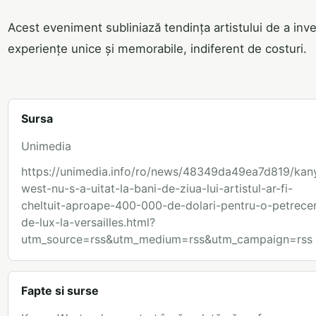
Acest eveniment subliniază tendința artistului de a inve
experiențe unice și memorabile, indiferent de costuri.
Sursa
Unimedia
https://unimedia.info/ro/news/48349da49ea7d819/kan
west-nu-s-a-uitat-la-bani-de-ziua-lui-artistul-ar-fi-
cheltuit-aproape-400-000-de-dolari-pentru-o-petrece
de-lux-la-versailles.html?
utm_source=rss&utm_medium=rss&utm_campaign=rss
Fapte si surse