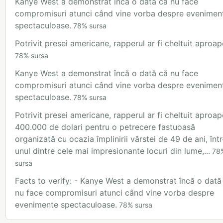
Kanye West a demonstrat încă o dată că nu face
compromisuri atunci când vine vorba despre evenimen
spectaculoase.
78
%
sursa
Potrivit presei americane, rapperul ar fi cheltuit aproape
78
%
sursa
Kanye West a demonstrat încă o dată că nu face
compromisuri atunci când vine vorba despre evenimen
spectaculoase.
78
%
sursa
Potrivit presei americane, rapperul ar fi cheltuit aproap
400.000 de dolari pentru o petrecere fastuoasă
organizată cu ocazia împlinirii vârstei de 49 de ani, într
unul dintre cele mai impresionante locuri din lume,...
78
sursa
Facts to verify: - Kanye West a demonstrat încă o dată
nu face compromisuri atunci când vine vorba despre
evenimente spectaculoase.
78
%
sursa