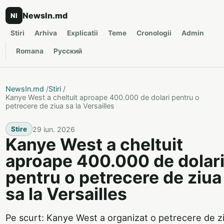
NewsIn.md
NI
Stiri
Arhiva
Explicatii
Teme
Cronologii
Admin
Romana
Русский
NewsIn.md
/
Stiri
/
Kanye West a cheltuit aproape 400.000 de dolari pentru o
petrecere de ziua sa la Versailles
29 iun. 2026
Stire
Kanye West a cheltuit
aproape 400.000 de dolar
pentru o petrecere de ziua
sa la Versailles
Pe scurt: Kanye West a organizat o petrecere de z