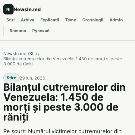
NewsIn.md
NI
Stiri
Arhiva
Explicatii
Teme
Cronologii
Admin
Romana
Русский
NewsIn.md
/
Stiri
/
Bilanțul cutremurelor din Venezuela: 1.450 de morți și peste
3.000 de răniți
29 iun. 2026
Stire
Bilanțul cutremurelor din
Venezuela: 1.450 de
morți și peste 3.000 de
răniți
Pe scurt: Numărul victimelor cutremurelor din