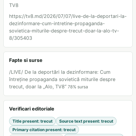
TV8
https://tv8.md/2026/07/07/live-de-la-deportari-la-
dezinformare-cum-intretine-propaganda-
sovietica-miturile-despre-trecut-doar-la-alo-tv-
8/305403
Fapte si surse
/LIVE/ De la deportări la dezinformare: Cum
întreține propaganda sovietică miturile despre
trecut, doar la „Alo, TV8”
78
%
sursa
Verificari editoriale
Title present
:
trecut
Source text present
:
trecut
Primary citation present
:
trecut