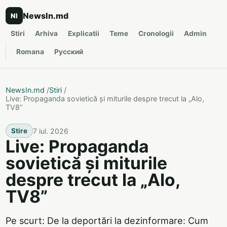
NewsIn.md
NI
Stiri
Arhiva
Explicatii
Teme
Cronologii
Admin
Romana
Русский
NewsIn.md
/
Stiri
/
Live: Propaganda sovietică și miturile despre trecut la „Alo,
TV8”
7 iul. 2026
Stire
Live: Propaganda
sovietică și miturile
despre trecut la „Alo,
TV8”
Pe scurt: De la deportări la dezinformare: Cum