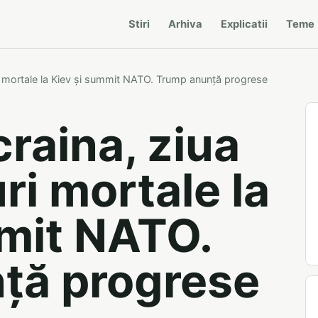
Stiri
Arhiva
Explicatii
Teme
ri mortale la Kiev și summit NATO. Trump anunță progrese
craina, ziua
ri mortale la
mit NATO.
ță progrese