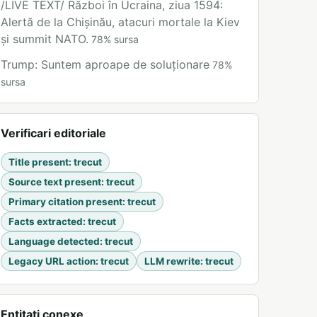
/LIVE TEXT/ Război în Ucraina, ziua 1594:
Alertă de la Chișinău, atacuri mortale la Kiev
și summit NATO.
78
%
sursa
Trump: Suntem aproape de soluționare
78
%
sursa
Verificari editoriale
Title present
:
trecut
Source text present
:
trecut
Primary citation present
:
trecut
Facts extracted
:
trecut
Language detected
:
trecut
Legacy URL action
:
trecut
LLM rewrite
:
trecut
Entitati conexe