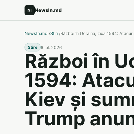
NewsIn.md
NI
NewsIn.md
/
Stiri
/
Război în Ucraina, ziua 1594: Atacu
6 iul. 2026
Stire
Război în U
1594: Atacu
Kiev și sum
Trump anun