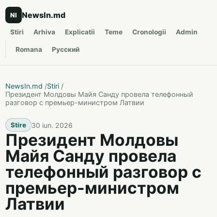
NewsIn.md
NI
Stiri
Arhiva
Explicatii
Teme
Cronologii
Admin
Romana
Русский
NewsIn.md
/
Stiri
/
Президент Молдовы Майя Санду провела телефонный
разговор с премьер-министром Латвии
30 iun. 2026
Stire
Президент Молдовы
Майя Санду провела
телефонный разговор с
премьер-министром
Латвии