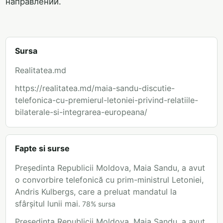
направлении.
Sursa
Realitatea.md
https://realitatea.md/maia-sandu-discutie-
telefonica-cu-premierul-letoniei-privind-relatiile-
bilaterale-si-integrarea-europeana/
Fapte si surse
Președinta Republicii Moldova, Maia Sandu, a avut
o convorbire telefonică cu prim-ministrul Letoniei,
Andris Kulbergs, care a preluat mandatul la
sfârșitul lunii mai.
78
%
sursa
Președinta Republicii Moldova, Maia Sandu, a avut