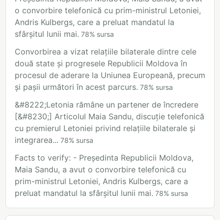
o convorbire telefonică cu prim-ministrul Letoniei,
Andris Kulbergs, care a preluat mandatul la
sfârșitul lunii mai.
78
%
sursa
Convorbirea a vizat relațiile bilaterale dintre cele
două state și progresele Republicii Moldova în
procesul de aderare la Uniunea Europeană, precum
și pașii următori în acest parcurs.
78
%
sursa
&#8222;Letonia rămâne un partener de încredere
[&#8230;] Articolul Maia Sandu, discuție telefonică
cu premierul Letoniei privind relațiile bilaterale și
integrarea...
78
%
sursa
Facts to verify: - Președinta Republicii Moldova,
Maia Sandu, a avut o convorbire telefonică cu
prim-ministrul Letoniei, Andris Kulbergs, care a
preluat mandatul la sfârșitul lunii mai.
78
%
sursa