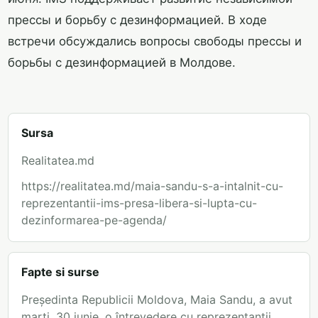
прессы и борьбу с дезинформацией. В ходе
встречи обсуждались вопросы свободы прессы и
борьбы с дезинформацией в Молдове.
Sursa
Realitatea.md
https://realitatea.md/maia-sandu-s-a-intalnit-cu-
reprezentantii-ims-presa-libera-si-lupta-cu-
dezinformarea-pe-agenda/
Fapte si surse
Președinta Republicii Moldova, Maia Sandu, a avut
marți, 30 iunie, o întrevedere cu reprezentanții