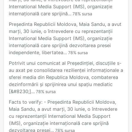
International Media Support (IMS), organizație
internațională care sprijină...
78
%
sursa
Președinta Republicii Moldova, Maia Sandu, a avut
marți, 30 iunie, o întrevedere cu reprezentanții
International Media Support (IMS), organizație
internațională care sprijină dezvoltarea presei
independente, libertatea...
78
%
sursa
Potrivit unui comunicat al Președinției, discuțiile s-
au axat pe consolidarea rezilienței informaționale a
sferei media din Republica Moldova, combaterea
dezinformării și sprijinirea unui spațiu mediatic
[&#8230;]...
78
%
sursa
Facts to verify: - Președinta Republicii Moldova,
Maia Sandu, a avut marți, 30 iunie, o întrevedere
cu reprezentanții International Media Support
(IMS), organizație internațională care sprijină
dezvoltarea presei...
78
%
sursa