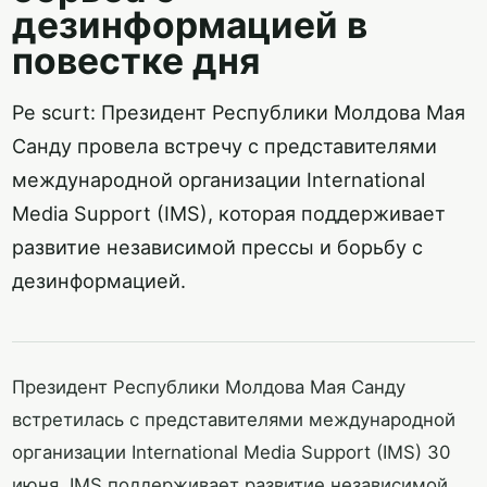
дезинформацией в
повестке дня
Pe scurt: Президент Республики Молдова Мая
Санду провела встречу с представителями
международной организации International
Media Support (IMS), которая поддерживает
развитие независимой прессы и борьбу с
дезинформацией.
Президент Республики Молдова Мая Санду
встретилась с представителями международной
организации International Media Support (IMS) 30
июня. IMS поддерживает развитие независимой