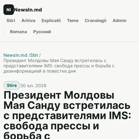
NewsIn.md
NI
Stiri
Arhiva
Explicatii
Teme
Cronologii
Admin
Romana
Русский
NewsIn.md
/
Stiri
/
Президент Молдовы Мая Санду встретилась с
представителями IMS: свобода прессы и борьба с
дезинформацией в повестке дня
30 iun. 2026
Stire
Президент Молдовы
Мая Санду встретилась
с представителями IMS:
свобода прессы и
борьба с