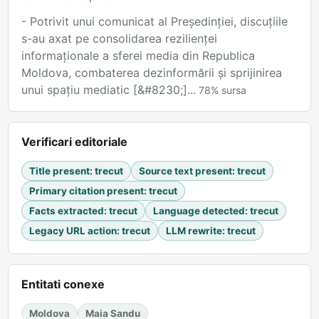
- Potrivit unui comunicat al Președinției, discuțiile
s-au axat pe consolidarea rezilienței
informaționale a sferei media din Republica
Moldova, combaterea dezinformării și sprijinirea
unui spațiu mediatic [&#8230;]...
78
%
sursa
Verificari editoriale
Title present
:
trecut
Source text present
:
trecut
Primary citation present
:
trecut
Facts extracted
:
trecut
Language detected
:
trecut
Legacy URL action
:
trecut
LLM rewrite
:
trecut
Entitati conexe
Moldova
Maia Sandu