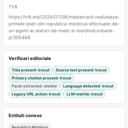
TV8
https://tv8.md/2026/07/08/mastercard-realizeaza-
primele-plati-din-republica-moldova-efectuate-de-
un-agent-ai-alaturi-de-maib-si-moldindconbank-
p/305468
Verificari editoriale
Title present
:
trecut
Source text present
:
trecut
Primary citation present
:
trecut
Facts extracted
:
atentie
Language detected
:
trecut
Legacy URL action
:
trecut
LLM rewrite
:
trecut
Entitati conexe
Republica Moldova