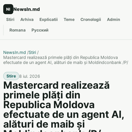
NewsIn.md
NI
Stiri
Arhiva
Explicatii
Teme
Cronologii
Admin
Romana
Русский
NewsIn.md
/
Stiri
/
Mastercard realizează primele plăți din Republica Moldova
efectuate de un agent AI, alături de maib și Moldindconbank /P/
8 iul. 2026
Stire
Mastercard realizează
primele plăți din
Republica Moldova
efectuate de un agent AI,
alături de maib și