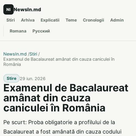
NewsIn.md
NI
Stiri
Arhiva
Explicatii
Teme
Cronologii
Admin
Romana
Русский
NewsIn.md
/
Stiri
/
Examenul de Bacalaureat amânat din cauza caniculei în
România
29 iun. 2026
Stire
Examenul de Bacalaureat
amânat din cauza
caniculei în România
Pe scurt: Proba obligatorie a profilului de la
Bacalaureat a fost amânată din cauza codului