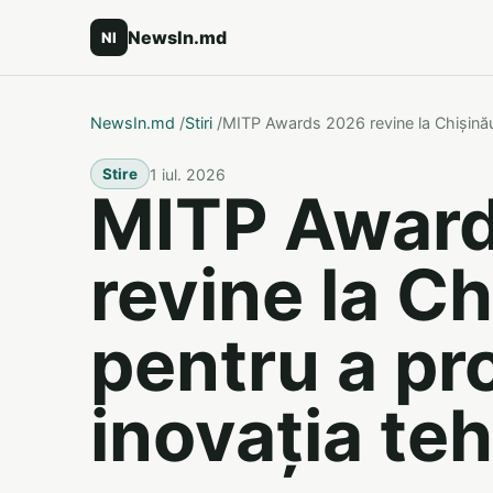
NewsIn.md
NI
NewsIn.md
/
Stiri
/
MITP Awards 2026 revine la Chișinău
1 iul. 2026
Stire
MITP Awar
revine la C
pentru a p
inovația te