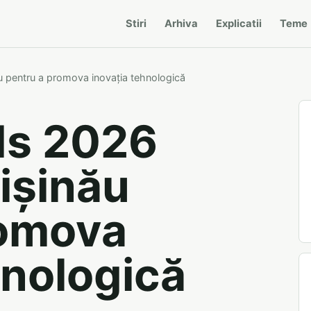
Stiri
Arhiva
Explicatii
Teme
 pentru a promova inovația tehnologică
ds 2026
hișinău
romova
hnologică