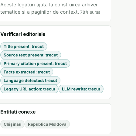
Aceste legaturi ajuta la construirea arhivei
tematice si a paginilor de context.
78
%
sursa
Verificari editoriale
Title present
:
trecut
Source text present
:
trecut
Primary citation present
:
trecut
Facts extracted
:
trecut
Language detected
:
trecut
Legacy URL action
:
trecut
LLM rewrite
:
trecut
Entitati conexe
Chișinău
Republica Moldova