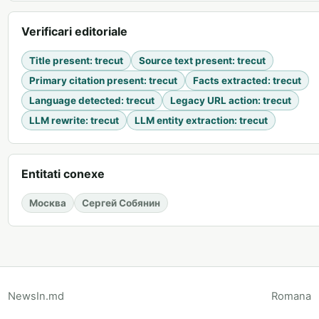
Verificari editoriale
Title present
:
trecut
Source text present
:
trecut
Primary citation present
:
trecut
Facts extracted
:
trecut
Language detected
:
trecut
Legacy URL action
:
trecut
LLM rewrite
:
trecut
LLM entity extraction
:
trecut
Entitati conexe
Москва
Сергей Собянин
NewsIn.md
Romana