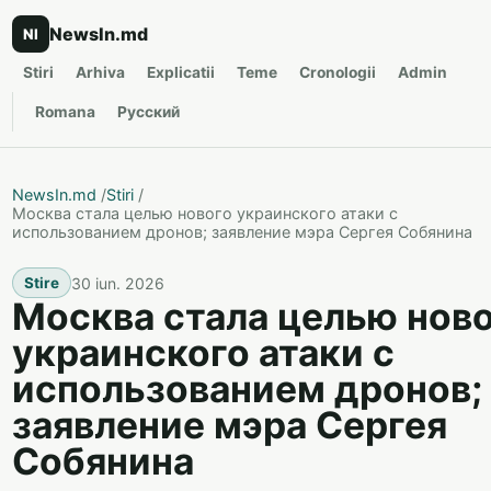
NewsIn.md
NI
Stiri
Arhiva
Explicatii
Teme
Cronologii
Admin
Romana
Русский
NewsIn.md
/
Stiri
/
Москва стала целью нового украинского атаки с
использованием дронов; заявление мэра Сергея Собянина
30 iun. 2026
Stire
Москва стала целью нов
украинского атаки с
использованием дронов;
заявление мэра Сергея
Собянина