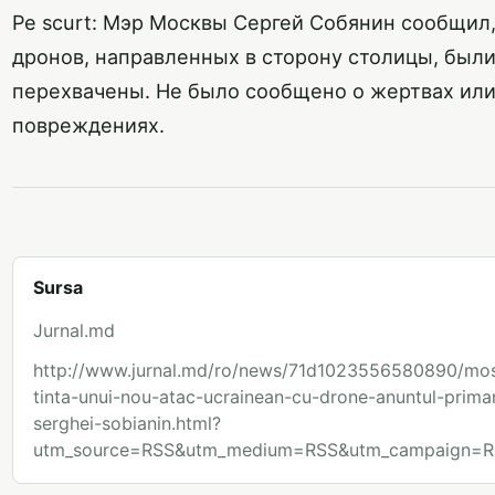
Pe scurt: Мэр Москвы Сергей Собянин сообщил,
дронов, направленных в сторону столицы, был
перехвачены. Не было сообщено о жертвах ил
повреждениях.
Sursa
Jurnal.md
http://www.jurnal.md/ro/news/71d1023556580890/mo
tinta-unui-nou-atac-ucrainean-cu-drone-anuntul-primar
serghei-sobianin.html?
utm_source=RSS&utm_medium=RSS&utm_campaign=R