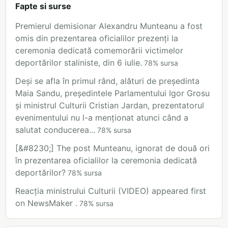
Fapte si surse
Premierul demisionar Alexandru Munteanu a fost
omis din prezentarea oficialilor prezenți la
ceremonia dedicată comemorării victimelor
deportărilor staliniste, din 6 iulie.
78
%
sursa
Deși se afla în primul rând, alături de președinta
Maia Sandu, președintele Parlamentului Igor Grosu
și ministrul Culturii Cristian Jardan, prezentatorul
evenimentului nu l-a menționat atunci când a
salutat conducerea...
78
%
sursa
[&#8230;] The post Munteanu, ignorat de două ori
în prezentarea oficialilor la ceremonia dedicată
deportărilor?
78
%
sursa
Reacția ministrului Culturii (VIDEO) appeared first
on NewsMaker .
78
%
sursa