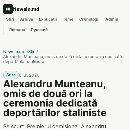
NewsIn.md
NI
Stiri
Arhiva
Explicatii
Teme
Cronologii
Admin
Romana
Русский
NewsIn.md
/
Stiri
/
Alexandru Munteanu, omis de două ori la ceremonia dedicată
deportărilor staliniste
6 iul. 2026
Stire
Alexandru Munteanu,
omis de două ori la
ceremonia dedicată
deportărilor staliniste
Pe scurt: Premierul demisionar Alexandru