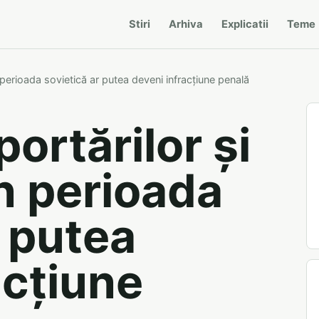
Stiri
Arhiva
Explicatii
Teme
perioada sovietică ar putea deveni infracțiune penală
ortărilor și
n perioada
r putea
acțiune