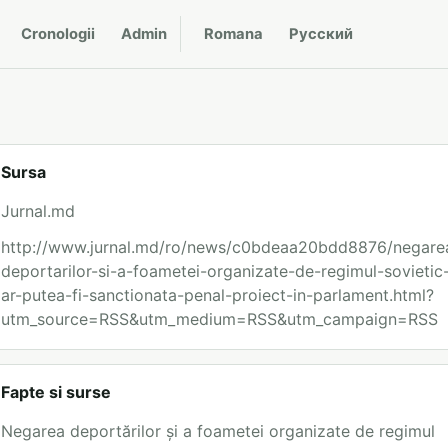
Cronologii
Admin
Romana
Русский
Sursa
Jurnal.md
http://www.jurnal.md/ro/news/c0bdeaa20bdd8876/negare
deportarilor-si-a-foametei-organizate-de-regimul-sovietic
ar-putea-fi-sanctionata-penal-proiect-in-parlament.html?
utm_source=RSS&utm_medium=RSS&utm_campaign=RSS
Fapte si surse
Negarea deportărilor și a foametei organizate de regimul