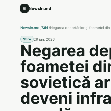
NewsIn.md
NI
NewsIn.md
/
Stiri
/
Negarea deportărilor și foametei din 
29 iun. 2026
Stire
Negarea dep
foametei di
sovietică a
deveni infr