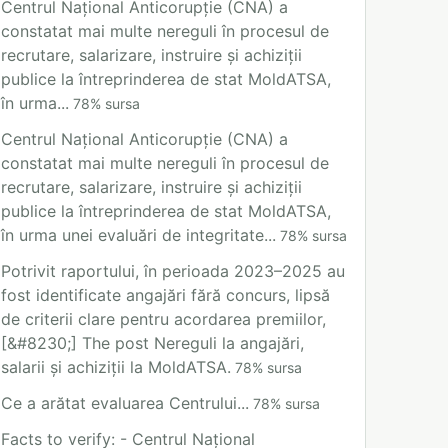
Centrul Național Anticorupție (CNA) a
constatat mai multe nereguli în procesul de
recrutare, salarizare, instruire și achiziții
publice la întreprinderea de stat MoldATSA,
în urma...
78
%
sursa
Centrul Național Anticorupție (CNA) a
constatat mai multe nereguli în procesul de
recrutare, salarizare, instruire și achiziții
publice la întreprinderea de stat MoldATSA,
în urma unei evaluări de integritate...
78
%
sursa
Potrivit raportului, în perioada 2023–2025 au
fost identificate angajări fără concurs, lipsă
de criterii clare pentru acordarea premiilor,
[&#8230;] The post Nereguli la angajări,
salarii și achiziții la MoldATSA.
78
%
sursa
Ce a arătat evaluarea Centrului...
78
%
sursa
Facts to verify: - Centrul Național