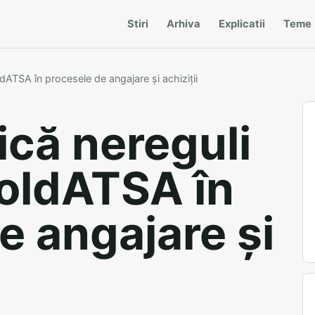
Stiri
Arhiva
Explicatii
Teme
dATSA în procesele de angajare și achiziții
ică nereguli
MoldATSA în
e angajare și