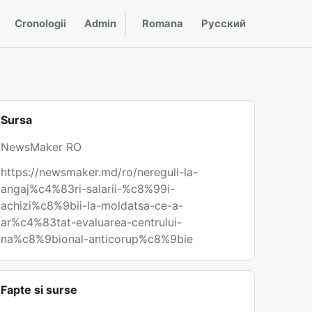
Cronologii
Admin
Romana
Русский
Sursa
NewsMaker RO
https://newsmaker.md/ro/nereguli-la-
angaj%c4%83ri-salarii-%c8%99i-
achizi%c8%9bii-la-moldatsa-ce-a-
ar%c4%83tat-evaluarea-centrului-
na%c8%9bional-anticorup%c8%9bie
Fapte si surse