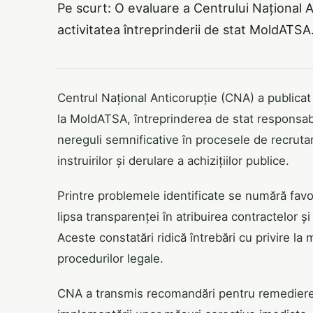
Pe scurt: O evaluare a Centrului Național A
activitatea întreprinderii de stat MoldATSA
Centrul Național Anticorupție (CNA) a publicat 
la MoldATSA, întreprinderea de stat responsabil
nereguli semnificative în procesele de recrutare
instruirilor și derulare a achizițiilor publice.
Printre problemele identificate se numără favor
lipsa transparenței în atribuirea contractelor ș
Aceste constatări ridică întrebări cu privire l
procedurilor legale.
CNA a transmis recomandări pentru remedierea 