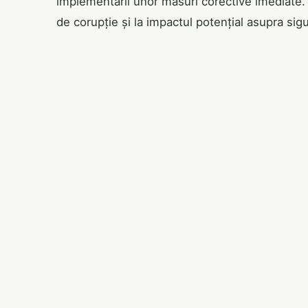
implementării unor măsuri corective imediate. Au
de corupție și la impactul potențial asupra sigu