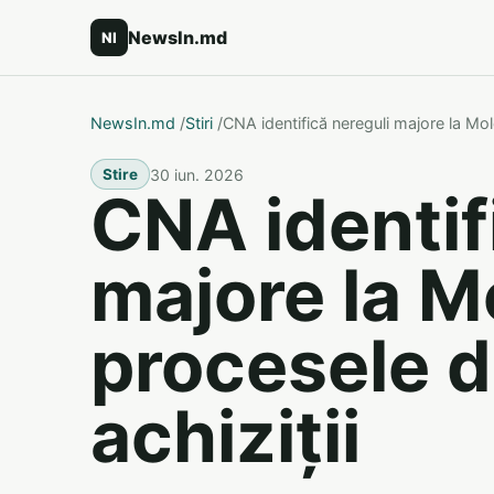
NewsIn.md
NI
NewsIn.md
/
Stiri
/
CNA identifică nereguli majore la Mol
30 iun. 2026
Stire
CNA identif
majore la 
procesele d
achiziții