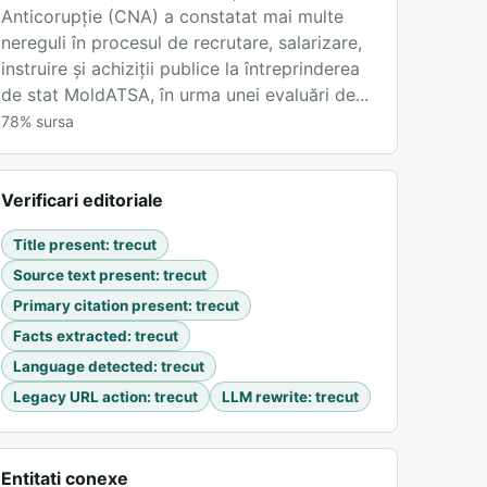
Anticorupție (CNA) a constatat mai multe
nereguli în procesul de recrutare, salarizare,
instruire și achiziții publice la întreprinderea
de stat MoldATSA, în urma unei evaluări de...
78
%
sursa
Verificari editoriale
Title present
:
trecut
Source text present
:
trecut
Primary citation present
:
trecut
Facts extracted
:
trecut
Language detected
:
trecut
Legacy URL action
:
trecut
LLM rewrite
:
trecut
Entitati conexe