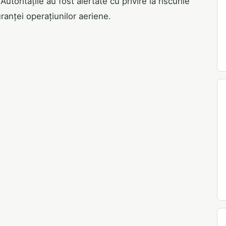
toritățile au fost alertate cu privire la riscurile
ranței operațiunilor aeriene.