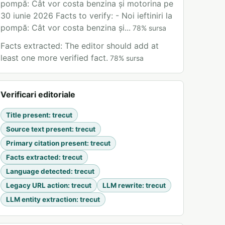
pompă: Cât vor costa benzina și motorina pe
30 iunie 2026 Facts to verify: - Noi ieftiniri la
pompă: Cât vor costa benzina și...
78
%
sursa
Facts extracted: The editor should add at
least one more verified fact.
78
%
sursa
Verificari editoriale
Title present
:
trecut
Source text present
:
trecut
Primary citation present
:
trecut
Facts extracted
:
trecut
Language detected
:
trecut
Legacy URL action
:
trecut
LLM rewrite
:
trecut
LLM entity extraction
:
trecut