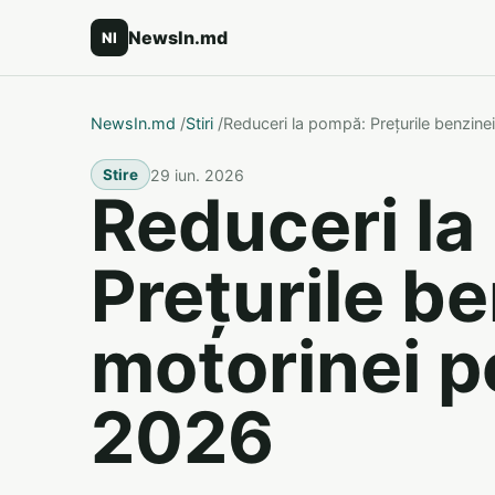
NewsIn.md
NI
NewsIn.md
/
Stiri
/
Reduceri la pompă: Prețurile benzinei
29 iun. 2026
Stire
Reduceri la
Prețurile be
motorinei p
2026