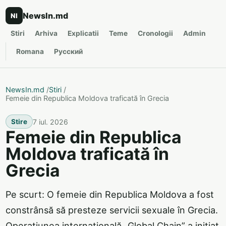
NewsIn.md
NI
Stiri
Arhiva
Explicatii
Teme
Cronologii
Admin
Romana
Русский
NewsIn.md
/
Stiri
/
Femeie din Republica Moldova traficată în Grecia
7 iul. 2026
Stire
Femeie din Republica
Moldova traficată în
Grecia
Pe scurt: O femeie din Republica Moldova a fost
constrânsă să presteze servicii sexuale în Grecia.
Operațiunea internațională „Global Chain” a inițiat