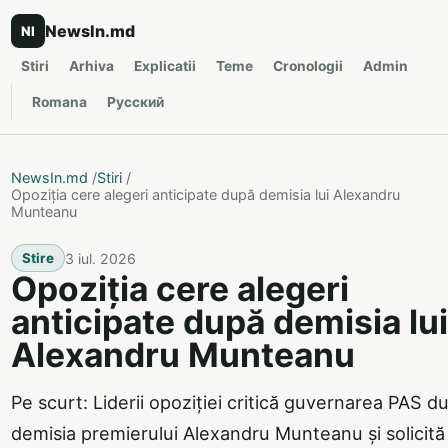
NewsIn.md
NI
Stiri
Arhiva
Explicatii
Teme
Cronologii
Admin
Romana
Русский
NewsIn.md
/
Stiri
/
Opoziția cere alegeri anticipate după demisia lui Alexandru
Munteanu
3 iul. 2026
Stire
Opoziția cere alegeri
anticipate după demisia lui
Alexandru Munteanu
Pe scurt: Liderii opoziției critică guvernarea PAS d
demisia premierului Alexandru Munteanu și solicită