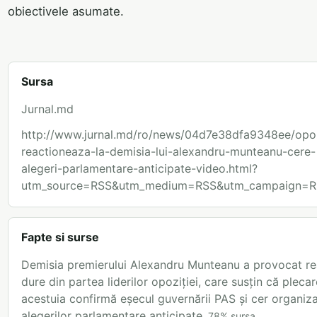
obiectivele asumate.
Sursa
Jurnal.md
http://www.jurnal.md/ro/news/04d7e38dfa9348ee/opoz
reactioneaza-la-demisia-lui-alexandru-munteanu-cere-
alegeri-parlamentare-anticipate-video.html?
utm_source=RSS&utm_medium=RSS&utm_campaign=R
Fapte si surse
Demisia premierului Alexandru Munteanu a provocat rea
dure din partea liderilor opoziției, care susțin că pleca
acestuia confirmă eșecul guvernării PAS și cer organiz
alegerilor parlamentare anticipate.
78
%
sursa