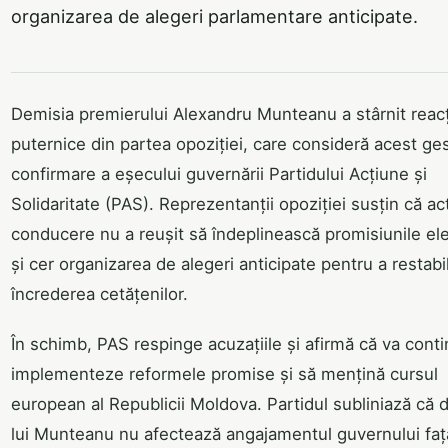
organizarea de alegeri parlamentare anticipate.
Demisia premierului Alexandru Munteanu a stârnit reacț
puternice din partea opoziției, care consideră acest ge
confirmare a eșecului guvernării Partidului Acțiune și
Solidaritate (PAS). Reprezentanții opoziției susțin că ac
conducere nu a reușit să îndeplinească promisiunile el
și cer organizarea de alegeri anticipate pentru a restabil
încrederea cetățenilor.
În schimb, PAS respinge acuzațiile și afirmă că va cont
implementeze reformele promise și să mențină cursul
european al Republicii Moldova. Partidul subliniază că 
lui Munteanu nu afectează angajamentul guvernului faț