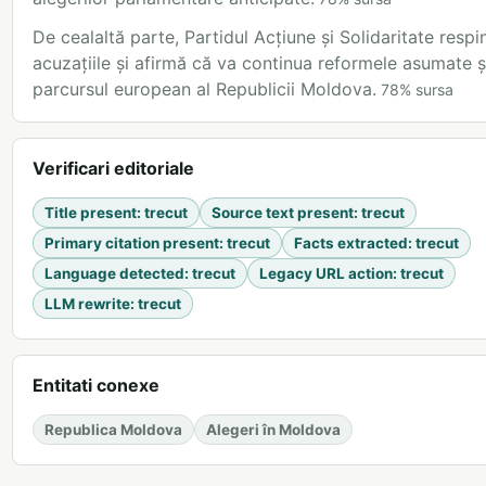
De cealaltă parte, Partidul Acțiune și Solidaritate respi
acuzațiile și afirmă că va continua reformele asumate ș
parcursul european al Republicii Moldova.
78
%
sursa
Verificari editoriale
Title present
:
trecut
Source text present
:
trecut
Primary citation present
:
trecut
Facts extracted
:
trecut
Language detected
:
trecut
Legacy URL action
:
trecut
LLM rewrite
:
trecut
Entitati conexe
Republica Moldova
Alegeri în Moldova