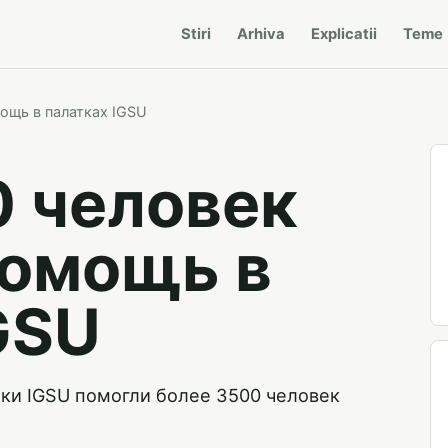
Stiri
Arhiva
Explicatii
Teme
ощь в палатках IGSU
0 человек
помощь в
GSU
атки IGSU помогли более 3500 человек