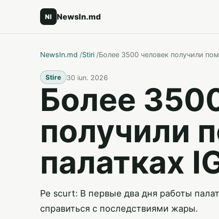
NewsIn.md
NI
NewsIn.md
/
Stiri
/
Более 3500 человек получили пом
30 iun. 2026
Stire
Более 350
получили 
палатках I
Pe scurt: В первые два дня работы пал
справиться с последствиями жары.