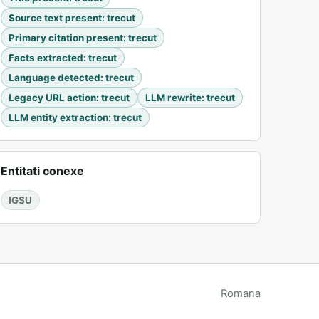
Source text present
:
trecut
Primary citation present
:
trecut
Facts extracted
:
trecut
Language detected
:
trecut
Legacy URL action
:
trecut
LLM rewrite
:
trecut
LLM entity extraction
:
trecut
Entitati conexe
IGSU
Romana