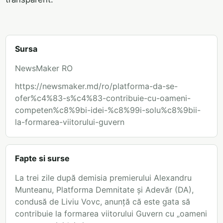
Sursa
NewsMaker RO
https://newsmaker.md/ro/platforma-da-se-
ofer%c4%83-s%c4%83-contribuie-cu-oameni-
competen%c8%9bi-idei-%c8%99i-solu%c8%9bii-
la-formarea-viitorului-guvern
Fapte si surse
La trei zile după demisia premierului Alexandru
Munteanu, Platforma Demnitate și Adevăr (DA),
condusă de Liviu Vovc, anunță că este gata să
contribuie la formarea viitorului Guvern cu „oameni