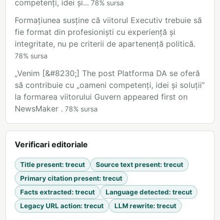
competenți, idei și...
78
%
sursa
Formațiunea susține că viitorul Executiv trebuie să
fie format din profesioniști cu experiență și
integritate, nu pe criterii de apartenență politică.
78
%
sursa
„Venim [&#8230;] The post Platforma DA se oferă
să contribuie cu „oameni competenți, idei și soluții”
la formarea viitorului Guvern appeared first on
NewsMaker .
78
%
sursa
Verificari editoriale
Title present
:
trecut
Source text present
:
trecut
Primary citation present
:
trecut
Facts extracted
:
trecut
Language detected
:
trecut
Legacy URL action
:
trecut
LLM rewrite
:
trecut