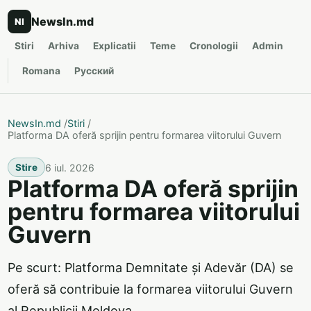
NewsIn.md
NI
Stiri
Arhiva
Explicatii
Teme
Cronologii
Admin
Romana
Русский
NewsIn.md
/
Stiri
/
Platforma DA oferă sprijin pentru formarea viitorului Guvern
6 iul. 2026
Stire
Platforma DA oferă sprijin
pentru formarea viitorului
Guvern
Pe scurt: Platforma Demnitate și Adevăr (DA) se
oferă să contribuie la formarea viitorului Guvern
al Republicii Moldova.