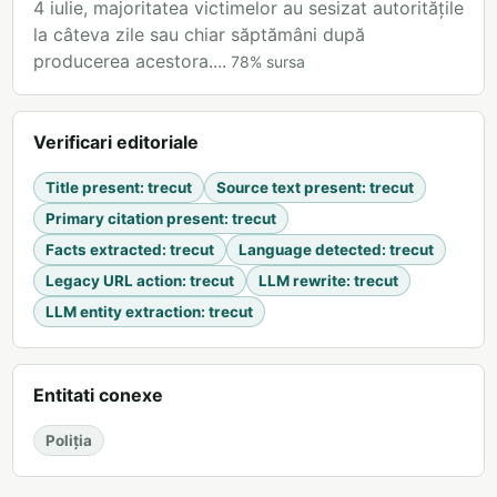
4 iulie, majoritatea victimelor au sesizat autoritățile
la câteva zile sau chiar săptămâni după
producerea acestora....
78
%
sursa
Verificari editoriale
Title present
:
trecut
Source text present
:
trecut
Primary citation present
:
trecut
Facts extracted
:
trecut
Language detected
:
trecut
Legacy URL action
:
trecut
LLM rewrite
:
trecut
LLM entity extraction
:
trecut
Entitati conexe
Poliția