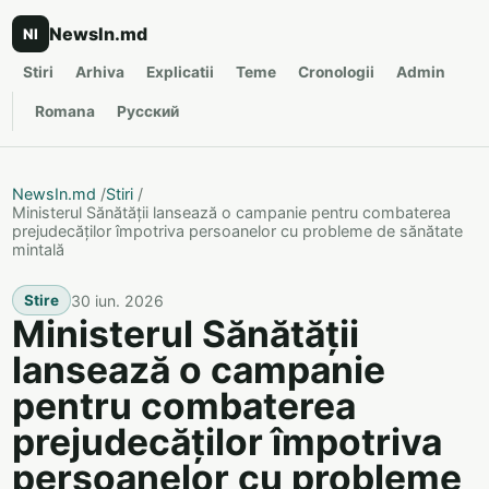
NewsIn.md
NI
Stiri
Arhiva
Explicatii
Teme
Cronologii
Admin
Romana
Русский
NewsIn.md
/
Stiri
/
Ministerul Sănătății lansează o campanie pentru combaterea
prejudecăților împotriva persoanelor cu probleme de sănătate
mintală
30 iun. 2026
Stire
Ministerul Sănătății
lansează o campanie
pentru combaterea
prejudecăților împotriva
persoanelor cu probleme