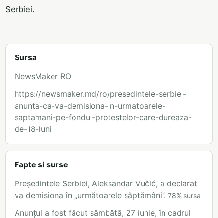
Serbiei.
Sursa
NewsMaker RO
https://newsmaker.md/ro/presedintele-serbiei-
anunta-ca-va-demisiona-in-urmatoarele-
saptamani-pe-fondul-protestelor-care-dureaza-
de-18-luni
Fapte si surse
Președintele Serbiei, Aleksandar Vučić, a declarat
va demisiona în „următoarele săptămâni”.
78
%
sursa
Anunțul a fost făcut sâmbătă, 27 iunie, în cadrul