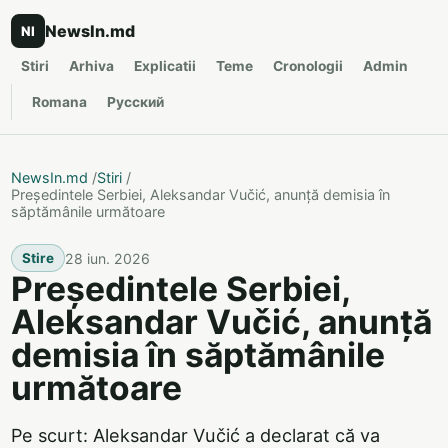
NewsIn.md
NI
Stiri
Arhiva
Explicatii
Teme
Cronologii
Admin
Romana
Русский
NewsIn.md
/
Stiri
/
Președintele Serbiei, Aleksandar Vučić, anunță demisia în
săptămânile următoare
28 iun. 2026
Stire
Președintele Serbiei,
Aleksandar Vučić, anunță
demisia în săptămânile
următoare
Pe scurt: Aleksandar Vučić a declarat că va