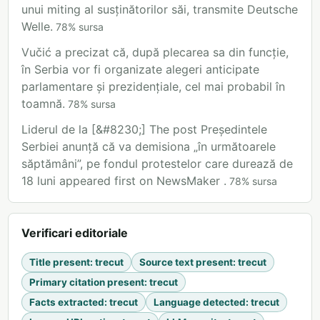
unui miting al susținătorilor săi, transmite Deutsche
Welle.
78
%
sursa
Vučić a precizat că, după plecarea sa din funcție,
în Serbia vor fi organizate alegeri anticipate
parlamentare și prezidențiale, cel mai probabil în
toamnă.
78
%
sursa
Liderul de la [&#8230;] The post Președintele
Serbiei anunță că va demisiona „în următoarele
săptămâni”, pe fondul protestelor care durează de
18 luni appeared first on NewsMaker .
78
%
sursa
Verificari editoriale
Title present
:
trecut
Source text present
:
trecut
Primary citation present
:
trecut
Facts extracted
:
trecut
Language detected
:
trecut