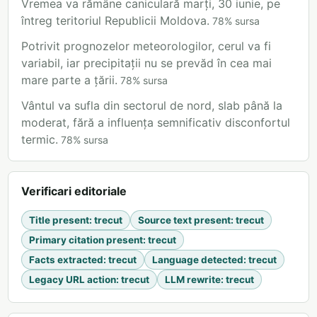
Vremea va rămâne caniculară marți, 30 iunie, pe
întreg teritoriul Republicii Moldova.
78
%
sursa
Potrivit prognozelor meteorologilor, cerul va fi
variabil, iar precipitații nu se prevăd în cea mai
mare parte a țării.
78
%
sursa
Vântul va sufla din sectorul de nord, slab până la
moderat, fără a influența semnificativ disconfortul
termic.
78
%
sursa
Verificari editoriale
Title present
:
trecut
Source text present
:
trecut
Primary citation present
:
trecut
Facts extracted
:
trecut
Language detected
:
trecut
Legacy URL action
:
trecut
LLM rewrite
:
trecut