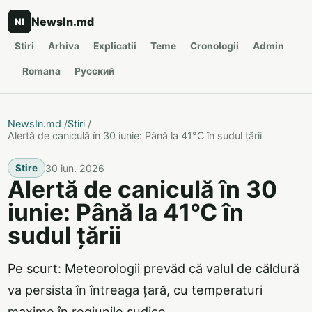
NewsIn.md
NI
Stiri
Arhiva
Explicatii
Teme
Cronologii
Admin
Romana
Русский
NewsIn.md
/
Stiri
/
Alertă de caniculă în 30 iunie: Până la 41°C în sudul țării
30 iun. 2026
Stire
Alertă de caniculă în 30
iunie: Până la 41°C în
sudul țării
Pe scurt: Meteorologii prevăd că valul de căldură
va persista în întreaga țară, cu temperaturi
maxime în regiunile sudice.