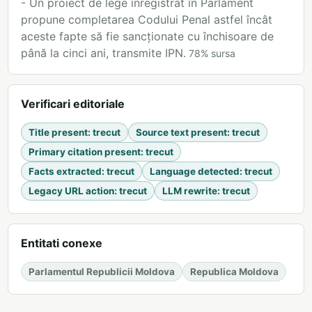
- Un proiect de lege înregistrat în Parlament
propune completarea Codului Penal astfel încât
aceste fapte să fie sancționate cu închisoare de
până la cinci ani, transmite IPN.
78
%
sursa
Verificari editoriale
Title present
:
trecut
Source text present
:
trecut
Primary citation present
:
trecut
Facts extracted
:
trecut
Language detected
:
trecut
Legacy URL action
:
trecut
LLM rewrite
:
trecut
Entitati conexe
Parlamentul Republicii Moldova
Republica Moldova