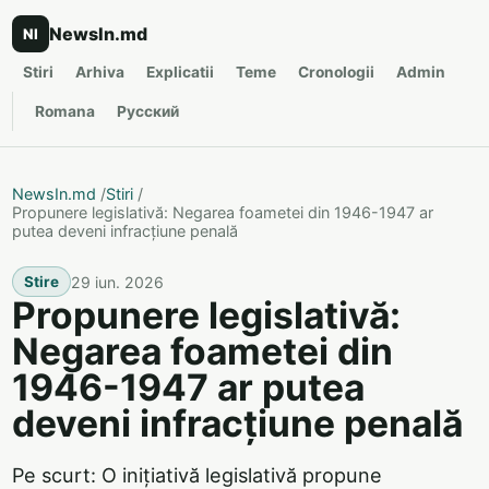
NewsIn.md
NI
Stiri
Arhiva
Explicatii
Teme
Cronologii
Admin
Romana
Русский
NewsIn.md
/
Stiri
/
Propunere legislativă: Negarea foametei din 1946-1947 ar
putea deveni infracțiune penală
29 iun. 2026
Stire
Propunere legislativă:
Negarea foametei din
1946-1947 ar putea
deveni infracțiune penală
Pe scurt: O inițiativă legislativă propune