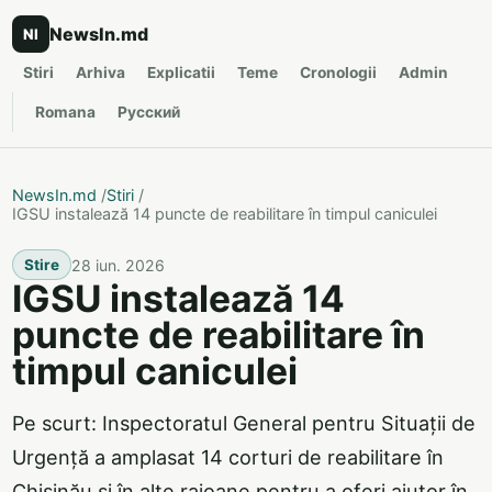
NewsIn.md
NI
Stiri
Arhiva
Explicatii
Teme
Cronologii
Admin
Romana
Русский
NewsIn.md
/
Stiri
/
IGSU instalează 14 puncte de reabilitare în timpul caniculei
28 iun. 2026
Stire
IGSU instalează 14
puncte de reabilitare în
timpul caniculei
Pe scurt: Inspectoratul General pentru Situații de
Urgență a amplasat 14 corturi de reabilitare în
Chișinău și în alte raioane pentru a oferi ajutor în