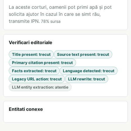
La aceste corturi, oamenii pot primi apă și pot
solicita ajutor în cazul în care se simt rău,
transmite IPN.
78
%
sursa
Verificari editoriale
Title present
:
trecut
Source text present
:
trecut
Primary citation present
:
trecut
Facts extracted
:
trecut
Language detected
:
trecut
Legacy URL action
:
trecut
LLM rewrite
:
trecut
LLM entity extraction
:
atentie
Entitati conexe