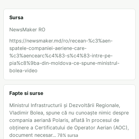
Sursa
NewsMaker RO
https://newsmaker.md/ro/recean-%c3%aen-
spatele-companiei-aeriene-care-
%c3%aencearc%c4%83-s%c4%83-intre-pe-
pia%c8%9ba-din-moldova-ce-spune-ministrul-
bolea-video
Fapte si surse
Ministrul Infrastructurii și Dezvoltării Regionale,
Vladimir Bolea, spune că nu cunoaște nimic despre
compania aeriană Polaris, aflată în procesul de
obținere a Certificatului de Operator Aerian (AOC),
document necesar...
78
%
sursa