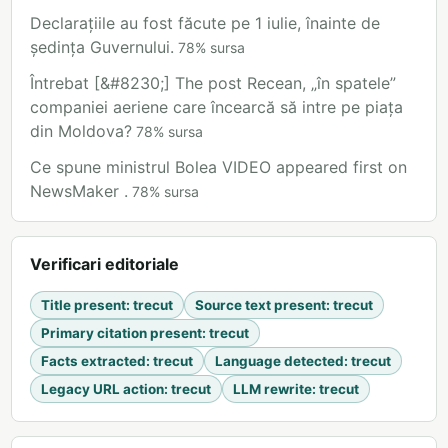
Declarațiile au fost făcute pe 1 iulie, înainte de
ședința Guvernului.
78
%
sursa
Întrebat [&#8230;] The post Recean, „în spatele”
companiei aeriene care încearcă să intre pe piața
din Moldova?
78
%
sursa
Ce spune ministrul Bolea VIDEO appeared first on
NewsMaker .
78
%
sursa
Verificari editoriale
Title present
:
trecut
Source text present
:
trecut
Primary citation present
:
trecut
Facts extracted
:
trecut
Language detected
:
trecut
Legacy URL action
:
trecut
LLM rewrite
:
trecut