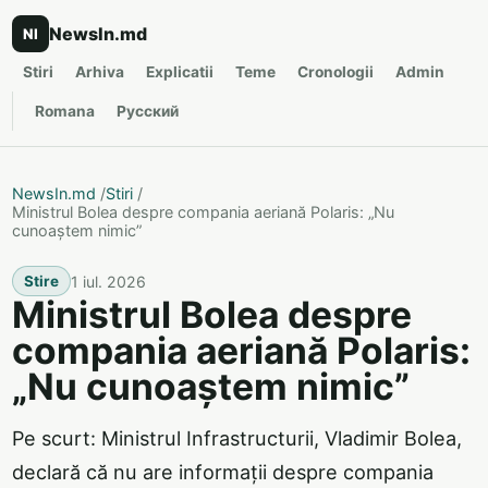
NewsIn.md
NI
Stiri
Arhiva
Explicatii
Teme
Cronologii
Admin
Romana
Русский
NewsIn.md
/
Stiri
/
Ministrul Bolea despre compania aeriană Polaris: „Nu
cunoaștem nimic”
1 iul. 2026
Stire
Ministrul Bolea despre
compania aeriană Polaris:
„Nu cunoaștem nimic”
Pe scurt: Ministrul Infrastructurii, Vladimir Bolea,
declară că nu are informații despre compania