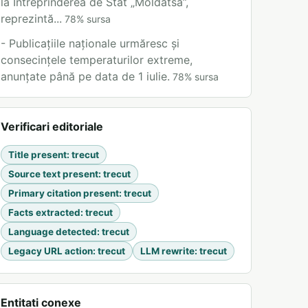
la Întreprinderea de Stat „Moldatsa”,
reprezintă...
78
%
sursa
- Publicațiile naționale urmăresc și
consecințele temperaturilor extreme,
anunțate până pe data de 1 iulie.
78
%
sursa
Verificari editoriale
Title present
:
trecut
Source text present
:
trecut
Primary citation present
:
trecut
Facts extracted
:
trecut
Language detected
:
trecut
Legacy URL action
:
trecut
LLM rewrite
:
trecut
Entitati conexe