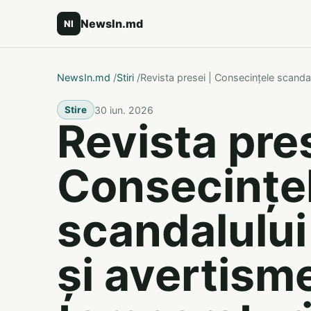
NewsIn.md
NI
NewsIn.md
/
Stiri
/
Revista presei | Consecințele scand
30 iun. 2026
Stire
Revista pres
Consecințe
scandalulu
și avertism