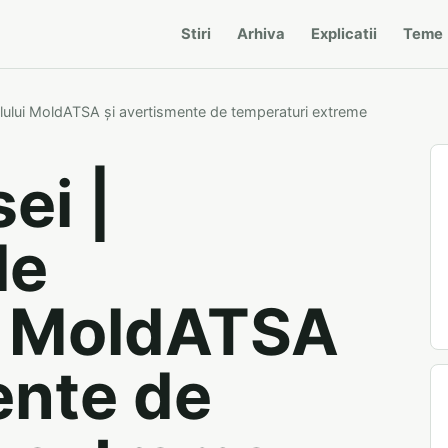
Stiri
Arhiva
Explicatii
Teme
alului MoldATSA și avertismente de temperaturi extreme
ei |
le
i MoldATSA
ente de