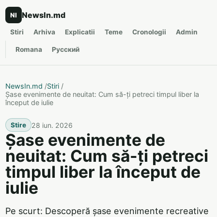
NewsIn.md
NI
Stiri
Arhiva
Explicatii
Teme
Cronologii
Admin
Romana
Русский
NewsIn.md
/
Stiri
/
Șase evenimente de neuitat: Cum să-ți petreci timpul liber la
început de iulie
28 iun. 2026
Stire
Șase evenimente de
neuitat: Cum să-ți petreci
timpul liber la început de
iulie
Pe scurt: Descoperă șase evenimente recreative