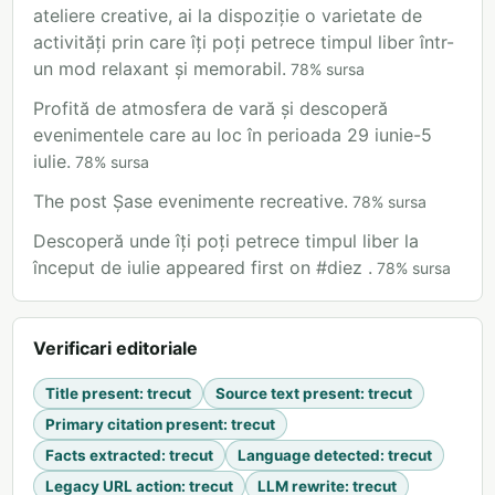
ateliere creative, ai la dispoziție o varietate de
activități prin care îți poți petrece timpul liber într-
un mod relaxant și memorabil.
78
%
sursa
Profită de atmosfera de vară și descoperă
evenimentele care au loc în perioada 29 iunie-5
iulie.
78
%
sursa
The post Șase evenimente recreative.
78
%
sursa
Descoperă unde îți poți petrece timpul liber la
început de iulie appeared first on #diez .
78
%
sursa
Verificari editoriale
Title present
:
trecut
Source text present
:
trecut
Primary citation present
:
trecut
Facts extracted
:
trecut
Language detected
:
trecut
Legacy URL action
:
trecut
LLM rewrite
:
trecut