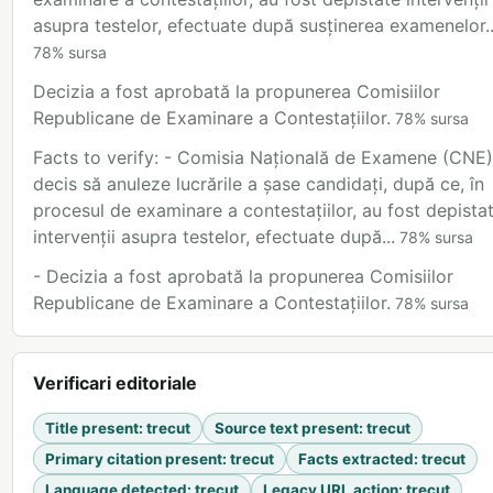
asupra testelor, efectuate după susținerea examenelor..
78
%
sursa
Decizia a fost aprobată la propunerea Comisiilor
Republicane de Examinare a Contestațiilor.
78
%
sursa
Facts to verify: - Comisia Națională de Examene (CNE)
decis să anuleze lucrările a șase candidați, după ce, în
procesul de examinare a contestațiilor, au fost depista
intervenții asupra testelor, efectuate după...
78
%
sursa
- Decizia a fost aprobată la propunerea Comisiilor
Republicane de Examinare a Contestațiilor.
78
%
sursa
Verificari editoriale
Title present
:
trecut
Source text present
:
trecut
Primary citation present
:
trecut
Facts extracted
:
trecut
Language detected
:
trecut
Legacy URL action
:
trecut