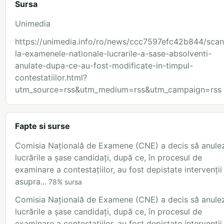
Sursa
Unimedia
https://unimedia.info/ro/news/ccc7597efc42b844/scan
la-examenele-nationale-lucrarile-a-sase-absolventi-
anulate-dupa-ce-au-fost-modificate-in-timpul-
contestatiilor.html?
utm_source=rss&utm_medium=rss&utm_campaign=rss
Fapte si surse
Comisia Națională de Examene (CNE) a decis să anule
lucrările a șase candidați, după ce, în procesul de
examinare a contestațiilor, au fost depistate intervenții
asupra...
78
%
sursa
Comisia Națională de Examene (CNE) a decis să anule
lucrările a șase candidați, după ce, în procesul de
examinare a contestațiilor, au fost depistate intervenții