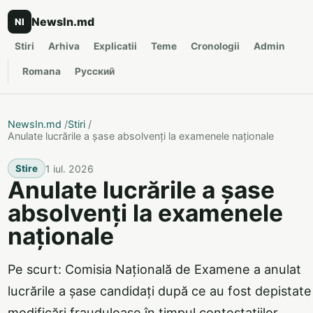
NewsIn.md
NI
Stiri
Arhiva
Explicatii
Teme
Cronologii
Admin
Romana
Русский
NewsIn.md
/
Stiri
/
Anulate lucrările a șase absolvenți la examenele naționale
1 iul. 2026
Stire
Anulate lucrările a șase
absolvenți la examenele
naționale
Pe scurt: Comisia Națională de Examene a anulat
lucrările a șase candidați după ce au fost depistate
modificări frauduloase în timpul contestațiilor.