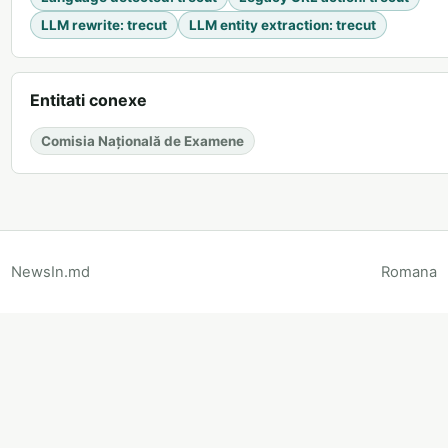
LLM rewrite
:
trecut
LLM entity extraction
:
trecut
Entitati conexe
Comisia Națională de Examene
NewsIn.md
Romana