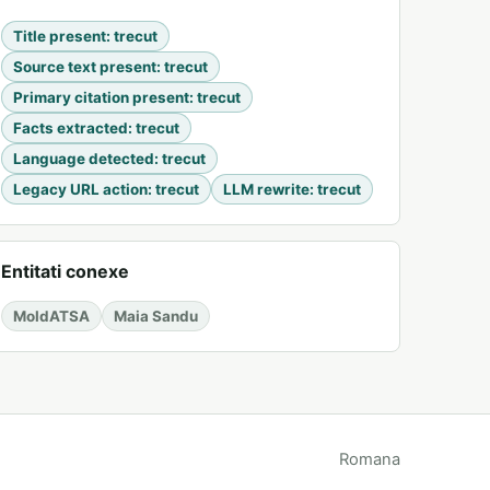
Title present
:
trecut
Source text present
:
trecut
Primary citation present
:
trecut
Facts extracted
:
trecut
Language detected
:
trecut
Legacy URL action
:
trecut
LLM rewrite
:
trecut
Entitati conexe
MoldATSA
Maia Sandu
Romana