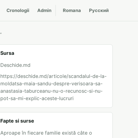
Cronologii
Admin
Romana
Русский
”
Sursa
Deschide.md
https://deschide.md/articole/scandalul-de-la-
moldatsa-maia-sandu-despre-verisoara-sa-
anastasia-taburceanu-nu-o-recunosc-si-nu-
pot-sa-mi-explic-aceste-lucruri
Fapte si surse
Aproape în fiecare familie există câte o