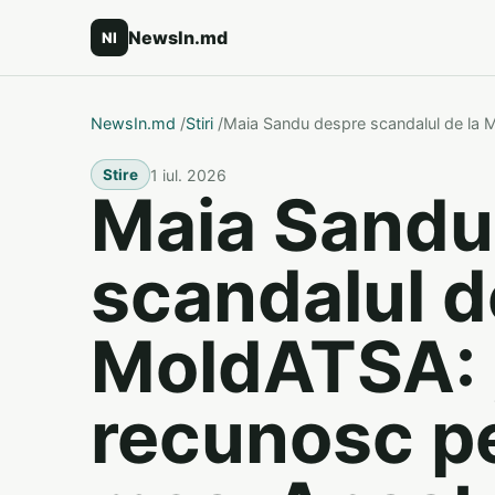
NewsIn.md
NI
NewsIn.md
/
Stiri
/
Maia Sandu despre scandalul de la 
1 iul. 2026
Stire
Maia Sandu
scandalul d
MoldATSA: 
recunosc pe