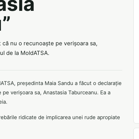
asia
”
t că nu o recunoaște pe verișoara sa,
lul de la MoldATSA.
ldATSA, președinta Maia Sandu a făcut o declarație
e pe verișoara sa, Anastasia Taburceanu. Ea a
eia.
trebările ridicate de implicarea unei rude apropiate
.