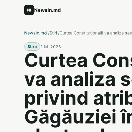
NewsIn.md
NI
NewsIn.md
/
Stiri
/
Curtea Constituțională va analiza sesi
2 iul. 2026
Stire
Curtea Cons
va analiza 
privind atrib
Găgăuziei î