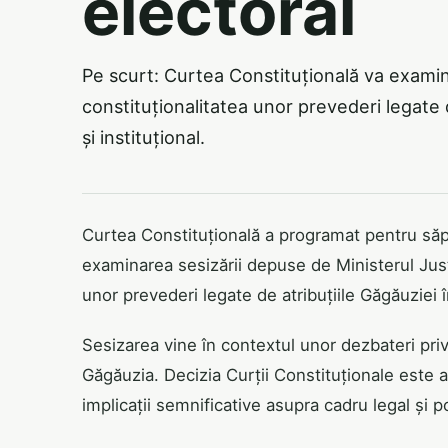
electoral
Pe scurt: Curtea Constituțională va examina
constituționalitatea unor prevederi legate 
și instituțional.
Curtea Constituțională a programat pentru săpt
examinarea sesizării depuse de Ministerul Justiț
unor prevederi legate de atribuțiile Găgăuziei în
Sesizarea vine în contextul unor dezbateri pr
Găgăuzia. Decizia Curții Constituționale este 
implicații semnificative asupra cadru legal și pol