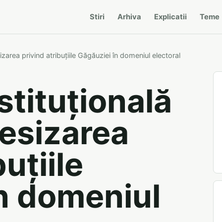
Stiri
Arhiva
Explicatii
Teme
zarea privind atribuțiile Găgăuziei în domeniul electoral
tituțională
sesizarea
uțiile
n domeniul