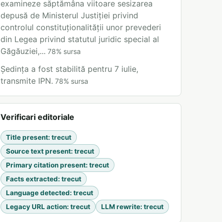
examineze săptămâna viitoare sesizarea
depusă de Ministerul Justiției privind
controlul constituționalității unor prevederi
din Legea privind statutul juridic special al
Găgăuziei,...
78
%
sursa
Ședința a fost stabilită pentru 7 iulie,
transmite IPN.
78
%
sursa
Verificari editoriale
Title present
:
trecut
Source text present
:
trecut
Primary citation present
:
trecut
Facts extracted
:
trecut
Language detected
:
trecut
Legacy URL action
:
trecut
LLM rewrite
:
trecut