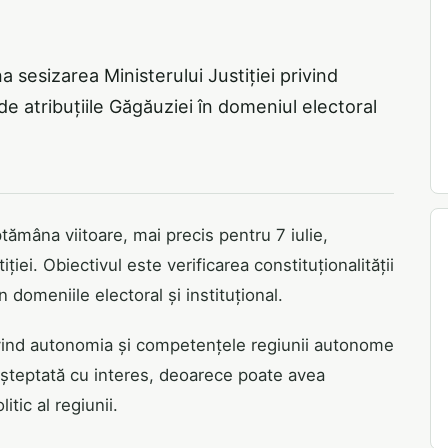
 sesizarea Ministerului Justiției privind
de atribuțiile Găgăuziei în domeniul electoral
ămâna viitoare, mai precis pentru 7 iulie,
iei. Obiectivul este verificarea constituționalității
 domeniile electoral și instituțional.
ivind autonomia și competențele regiunii autonome
așteptată cu interes, deoarece poate avea
itic al regiunii.