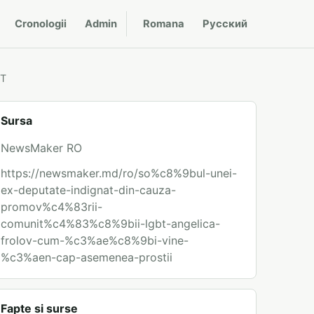
Cronologii
Admin
Romana
Русский
BT
Sursa
NewsMaker RO
https://newsmaker.md/ro/so%c8%9bul-unei-
ex-deputate-indignat-din-cauza-
promov%c4%83rii-
comunit%c4%83%c8%9bii-lgbt-angelica-
frolov-cum-%c3%ae%c8%9bi-vine-
%c3%aen-cap-asemenea-prostii
Fapte si surse