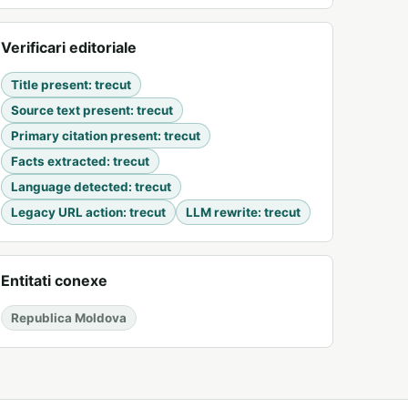
Verificari editoriale
Title present
:
trecut
Source text present
:
trecut
Primary citation present
:
trecut
Facts extracted
:
trecut
Language detected
:
trecut
Legacy URL action
:
trecut
LLM rewrite
:
trecut
Entitati conexe
Republica Moldova