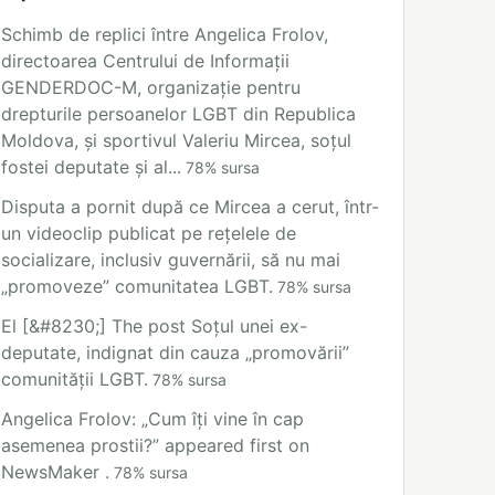
Schimb de replici între Angelica Frolov,
directoarea Centrului de Informații
GENDERDOC-M, organizație pentru
drepturile persoanelor LGBT din Republica
Moldova, și sportivul Valeriu Mircea, soțul
fostei deputate și al...
78
%
sursa
Disputa a pornit după ce Mircea a cerut, într-
un videoclip publicat pe rețelele de
socializare, inclusiv guvernării, să nu mai
„promoveze” comunitatea LGBT.
78
%
sursa
El [&#8230;] The post Soțul unei ex-
deputate, indignat din cauza „promovării”
comunității LGBT.
78
%
sursa
Angelica Frolov: „Cum îți vine în cap
asemenea prostii?” appeared first on
NewsMaker .
78
%
sursa