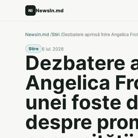
NewsIn.md
NI
NewsIn.md
/
Stiri
/
Dezbatere aprinsă între Angelica Fro
6 iul. 2026
Stire
Dezbatere a
Angelica Fro
unei foste 
despre pro