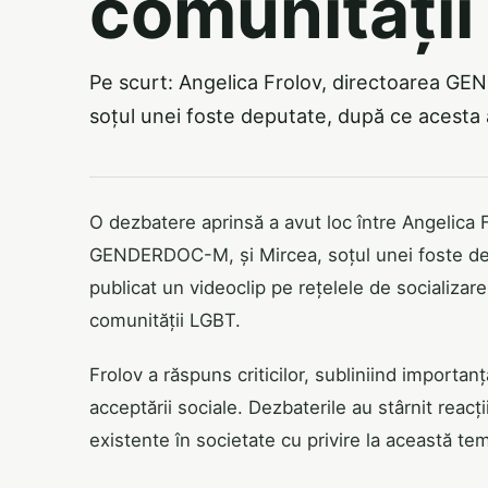
comunități
Pe scurt: Angelica Frolov, directoarea GE
soțul unei foste deputate, după ce acesta 
O dezbatere aprinsă a avut loc între Angelica F
GENDERDOC-M, și Mircea, soțul unei foste dep
publicat un videoclip pe rețelele de socializa
comunității LGBT.
Frolov a răspuns criticilor, subliniind importa
acceptării sociale. Dezbaterile au stârnit reacții
existente în societate cu privire la această te