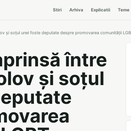
Stiri
Arhiva
Explicatii
Teme
lov și soțul unei foste deputate despre promovarea comunității LG
prinsă între
lov și soțul
deputate
movarea