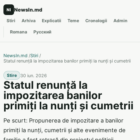
NewsIn.md
NI
Stiri
Arhiva
Explicatii
Teme
Cronologii
Admin
Romana
Русский
NewsIn.md
/
Stiri
/
Statul renunță la impozitarea banilor primiți la nunți și cumetrii
30 iun. 2026
Stire
Statul renunță la
impozitarea banilor
primiți la nunți și cumetrii
Pe scurt: Propunerea de impozitare a banilor
primiți la nunți, cumetrii și alte evenimente de
familie a fost retrasă din proiectul politicii