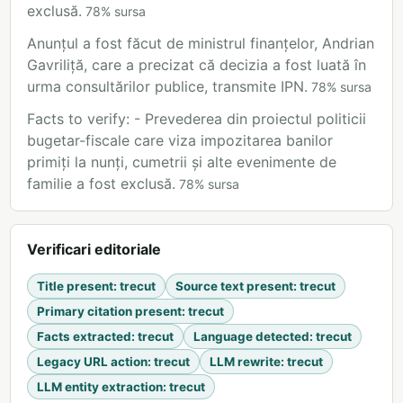
exclusă.
78
%
sursa
Anunțul a fost făcut de ministrul finanțelor, Andrian
Gavriliță, care a precizat că decizia a fost luată în
urma consultărilor publice, transmite IPN.
78
%
sursa
Facts to verify: - Prevederea din proiectul politicii
bugetar-fiscale care viza impozitarea banilor
primiți la nunți, cumetrii și alte evenimente de
familie a fost exclusă.
78
%
sursa
Verificari editoriale
Title present
:
trecut
Source text present
:
trecut
Primary citation present
:
trecut
Facts extracted
:
trecut
Language detected
:
trecut
Legacy URL action
:
trecut
LLM rewrite
:
trecut
LLM entity extraction
:
trecut