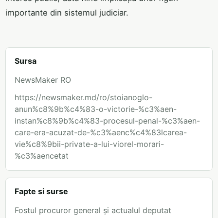
importante din sistemul judiciar.
Sursa
NewsMaker RO
https://newsmaker.md/ro/stoianoglo-
anun%c8%9b%c4%83-o-victorie-%c3%aen-
instan%c8%9b%c4%83-procesul-penal-%c3%aen-
care-era-acuzat-de-%c3%aenc%c4%83lcarea-
vie%c8%9bii-private-a-lui-viorel-morari-
%c3%aencetat
Fapte si surse
Fostul procuror general și actualul deputat