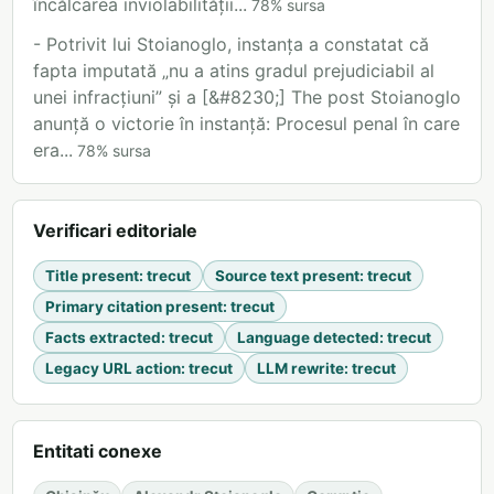
încălcarea inviolabilității...
78
%
sursa
- Potrivit lui Stoianoglo, instanța a constatat că
fapta imputată „nu a atins gradul prejudiciabil al
unei infracțiuni” și a [&#8230;] The post Stoianoglo
anunță o victorie în instanță: Procesul penal în care
era...
78
%
sursa
Verificari editoriale
Title present
:
trecut
Source text present
:
trecut
Primary citation present
:
trecut
Facts extracted
:
trecut
Language detected
:
trecut
Legacy URL action
:
trecut
LLM rewrite
:
trecut
Entitati conexe