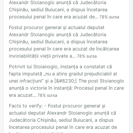
Alexandr Stoianoglo anunță că Judecătoria
Chișinău, sediul Buiucani, a dispus încetarea
procesului penal în care era acuzat de...
78
%
sursa
Fostul procuror general și actualul deputat
Alexandr Stoianoglo anunță că Judecătoria
Chișinău, sediul Buiucani, a dispus încetarea
procesului penal în care era acuzat de încălcarea
inviolabilității vieții private a...
78
%
sursa
Potrivit lui Stoianoglo, instanța a constatat că
fapta imputată „nu a atins gradul prejudiciabil al
unei infracțiuni” și a [&#8230;] The post Stoianoglo
anunță o victorie în instanță: Procesul penal în care
era acuzat...
78
%
sursa
Facts to verify: - Fostul procuror general și
actualul deputat Alexandr Stoianoglo anunță că
Judecătoria Chișinău, sediul Buiucani, a dispus
încetarea procesului penal în care era acuzat de