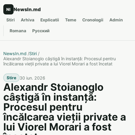
NewsIn.md
NI
Stiri
Arhiva
Explicatii
Teme
Cronologii
Admin
Romana
Русский
NewsIn.md
/
Stiri
/
Alexandr Stoianoglo câștigă în instanță: Procesul pentru
încălcarea vieții private a lui Viorel Morari a fost încetat
30 iun. 2026
Stire
Alexandr Stoianoglo
câștigă în instanță:
Procesul pentru
încălcarea vieții private a
lui Viorel Morari a fost