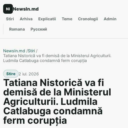
NewsIn.md
NI
Stiri
Arhiva
Explicatii
Teme
Cronologii
Admin
Romana
Русский
NewsIn.md
/
Stiri
/
Tatiana Nistorică va fi demisă de la Ministerul Agriculturii.
Ludmila Catlabuga condamnă ferm corupția
2 iul. 2026
Stire
Tatiana Nistorică va fi
demisă de la Ministerul
Agriculturii. Ludmila
Catlabuga condamnă
ferm corupția