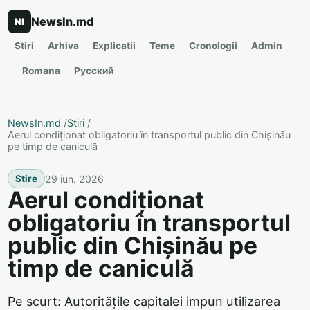
NewsIn.md
NI
Stiri
Arhiva
Explicatii
Teme
Cronologii
Admin
Romana
Русский
NewsIn.md
/
Stiri
/
Aerul condiționat obligatoriu în transportul public din Chișinău
pe timp de caniculă
29 iun. 2026
Stire
Aerul condiționat
obligatoriu în transportul
public din Chișinău pe
timp de caniculă
Pe scurt: Autoritățile capitalei impun utilizarea