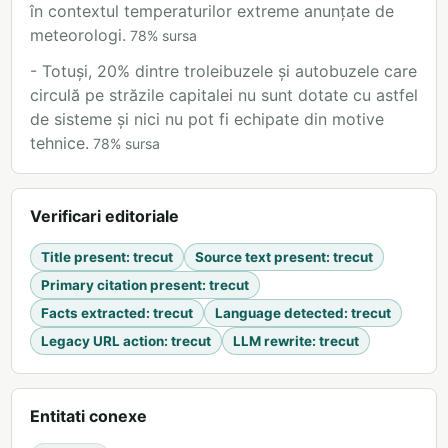
în contextul temperaturilor extreme anunțate de
meteorologi.
78
%
sursa
- Totuși, 20% dintre troleibuzele și autobuzele care
circulă pe străzile capitalei nu sunt dotate cu astfel
de sisteme și nici nu pot fi echipate din motive
tehnice.
78
%
sursa
Verificari editoriale
Title present
:
trecut
Source text present
:
trecut
Primary citation present
:
trecut
Facts extracted
:
trecut
Language detected
:
trecut
Legacy URL action
:
trecut
LLM rewrite
:
trecut
Entitati conexe