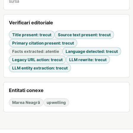
sursa
Verificari editoriale
Title present
:
trecut
Source text present
:
trecut
Primary citation present
:
trecut
Facts extracted
:
atentie
Language detected
:
trecut
Legacy URL action
:
trecut
LLM rewrite
:
trecut
LLM entity extraction
:
trecut
Entitati conexe
Marea Neagră
upwelling