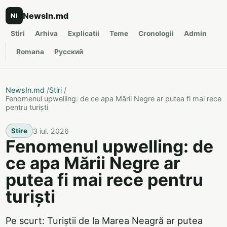
NewsIn.md
NI
Stiri
Arhiva
Explicatii
Teme
Cronologii
Admin
Romana
Русский
NewsIn.md
/
Stiri
/
Fenomenul upwelling: de ce apa Mării Negre ar putea fi mai rece
pentru turiști
3 iul. 2026
Stire
Fenomenul upwelling: de
ce apa Mării Negre ar
putea fi mai rece pentru
turiști
Pe scurt: Turiștii de la Marea Neagră ar putea