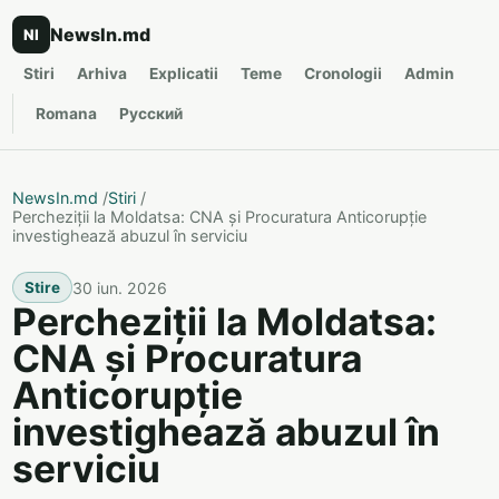
NewsIn.md
NI
Stiri
Arhiva
Explicatii
Teme
Cronologii
Admin
Romana
Русский
NewsIn.md
/
Stiri
/
Percheziții la Moldatsa: CNA și Procuratura Anticorupție
investighează abuzul în serviciu
30 iun. 2026
Stire
Percheziții la Moldatsa:
CNA și Procuratura
Anticorupție
investighează abuzul în
serviciu