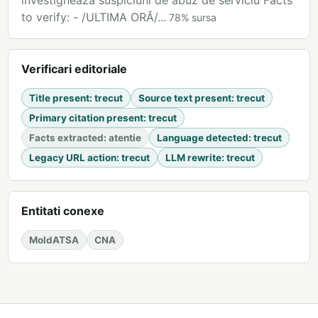
investighează suspiciuni de abuz de serviciu Facts
to verify: - /ULTIMA ORĂ/...
78
%
sursa
Verificari editoriale
Title present
:
trecut
Source text present
:
trecut
Primary citation present
:
trecut
Facts extracted
:
atentie
Language detected
:
trecut
Legacy URL action
:
trecut
LLM rewrite
:
trecut
Entitati conexe
MoldATSA
CNA