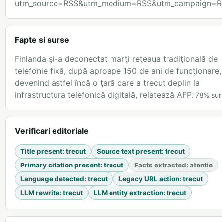
utm_source=RSS&utm_medium=RSS&utm_campaign=R
Fapte si surse
Finlanda şi-a deconectat marţi reţeaua tradiţională de
telefonie fixă, după aproape 150 de ani de funcţionare,
devenind astfel încă o ţară care a trecut deplin la
infrastructura telefonică digitală, relatează AFP.
78
%
sur
Verificari editoriale
Title present
:
trecut
Source text present
:
trecut
Primary citation present
:
trecut
Facts extracted
:
atentie
Language detected
:
trecut
Legacy URL action
:
trecut
LLM rewrite
:
trecut
LLM entity extraction
:
trecut