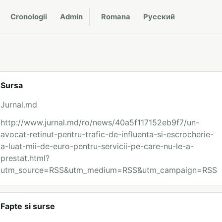
Cronologii
Admin
Romana
Русский
Sursa
Jurnal.md
http://www.jurnal.md/ro/news/40a5f117152eb9f7/un-
avocat-retinut-pentru-trafic-de-influenta-si-escrocherie-
a-luat-mii-de-euro-pentru-servicii-pe-care-nu-le-a-
prestat.html?
utm_source=RSS&utm_medium=RSS&utm_campaign=RSS
Fapte si surse