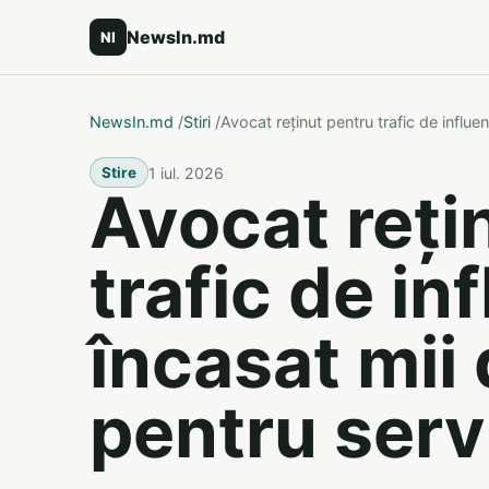
NewsIn.md
NI
NewsIn.md
/
Stiri
/
Avocat reținut pentru trafic de influen
1 iul. 2026
Stire
Avocat reți
trafic de in
încasat mii
pentru servi