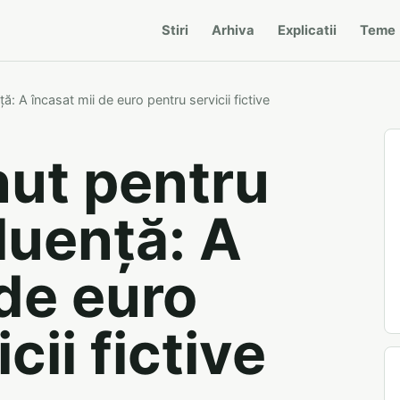
Stiri
Arhiva
Explicatii
Teme
ță: A încasat mii de euro pentru servicii fictive
nut pentru
fluență: A
 de euro
cii fictive