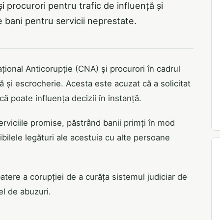
 procurori pentru trafic de influență și
 bani pentru servicii neprestate.
ațional Anticorupție (CNA) și procurori în cadrul
ă și escrocherie. Acesta este acuzat că a solicitat
 că poate influența decizii în instanță.
rviciile promise, păstrând banii primți în mod
bilele legături ale acestuia cu alte persoane
batere a corupției de a curăța sistemul judiciar de
fel de abuzuri.