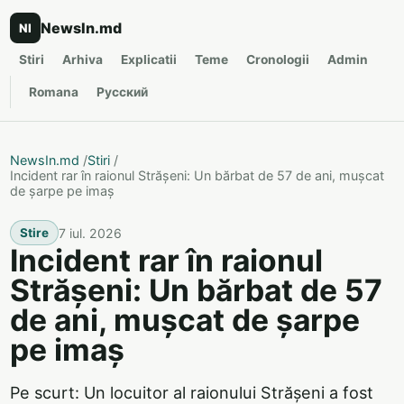
NewsIn.md
NI
Stiri
Arhiva
Explicatii
Teme
Cronologii
Admin
Romana
Русский
NewsIn.md
/
Stiri
/
Incident rar în raionul Strășeni: Un bărbat de 57 de ani, mușcat
de șarpe pe imaș
7 iul. 2026
Stire
Incident rar în raionul
Strășeni: Un bărbat de 57
de ani, mușcat de șarpe
pe imaș
Pe scurt: Un locuitor al raionului Strășeni a fost