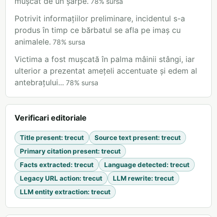
mușcat de un șarpe.
78
%
sursa
Potrivit informațiilor preliminare, incidentul s-a
produs în timp ce bărbatul se afla pe imaș cu
animalele.
78
%
sursa
Victima a fost mușcată în palma mâinii stângi, iar
ulterior a prezentat amețeli accentuate și edem al
antebrațului...
78
%
sursa
Verificari editoriale
Title present
:
trecut
Source text present
:
trecut
Primary citation present
:
trecut
Facts extracted
:
trecut
Language detected
:
trecut
Legacy URL action
:
trecut
LLM rewrite
:
trecut
LLM entity extraction
:
trecut