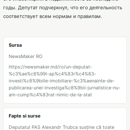
годы. Депутат подчеркнул, что его деятельность
соответствует всем нормам и правилам.
Sursa
NewsMaker RO
https://newsmaker.md/ro/un-deputat-
%c3%ae%c8%99i-ap%c4%83r%c4%83-
investi%c8%9biile-imobiliare-%c3%aenainte-de-
publicarea-unei-investiga%c8%9bii-jurnalistice-nu-
am-cump%c4%83rat-nimic-de-la-stat
Fapte si surse
Deputatul PAS Alexandr Trubca susține că toate