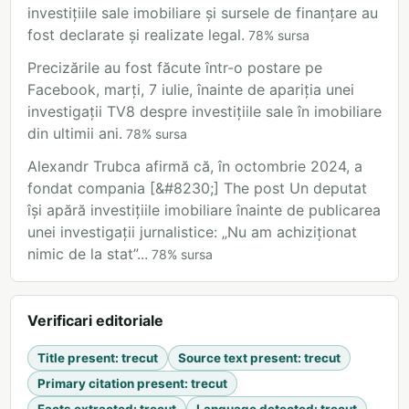
investițiile sale imobiliare și sursele de finanțare au
fost declarate și realizate legal.
78
%
sursa
Precizările au fost făcute într-o postare pe
Facebook, marți, 7 iulie, înainte de apariția unei
investigații TV8 despre investițiile sale în imobiliare
din ultimii ani.
78
%
sursa
Alexandr Trubca afirmă că, în octombrie 2024, a
fondat compania [&#8230;] The post Un deputat
își apără investițiile imobiliare înainte de publicarea
unei investigații jurnalistice: „Nu am achiziționat
nimic de la stat”...
78
%
sursa
Verificari editoriale
Title present
:
trecut
Source text present
:
trecut
Primary citation present
:
trecut