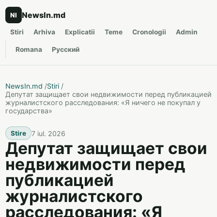
NewsIn.md
NI
Stiri
Arhiva
Explicatii
Teme
Cronologii
Admin
Romana
Русский
NewsIn.md
/
Stiri
/
Депутат защищает свои недвижимости перед публикацией
журналистского расследования: «Я ничего не покупал у
государства»
7 iul. 2026
Stire
Депутат защищает свои
недвижимости перед
публикацией
журналистского
расследования: «Я