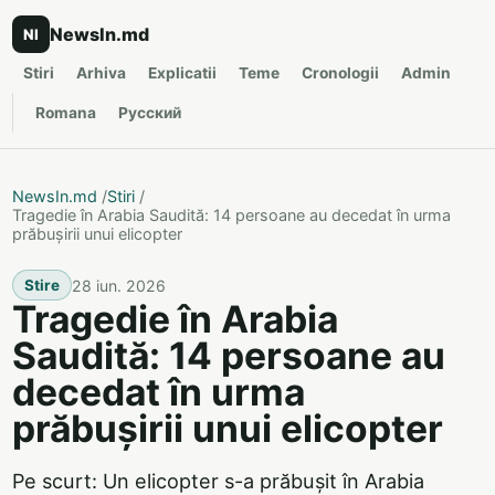
NewsIn.md
NI
Stiri
Arhiva
Explicatii
Teme
Cronologii
Admin
Romana
Русский
NewsIn.md
/
Stiri
/
Tragedie în Arabia Saudită: 14 persoane au decedat în urma
prăbușirii unui elicopter
28 iun. 2026
Stire
Tragedie în Arabia
Saudită: 14 persoane au
decedat în urma
prăbușirii unui elicopter
Pe scurt: Un elicopter s-a prăbușit în Arabia