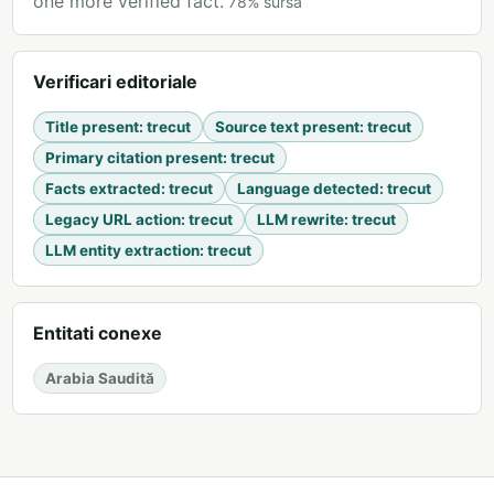
one more verified fact.
78
%
sursa
Verificari editoriale
Title present
:
trecut
Source text present
:
trecut
Primary citation present
:
trecut
Facts extracted
:
trecut
Language detected
:
trecut
Legacy URL action
:
trecut
LLM rewrite
:
trecut
LLM entity extraction
:
trecut
Entitati conexe
Arabia Saudită