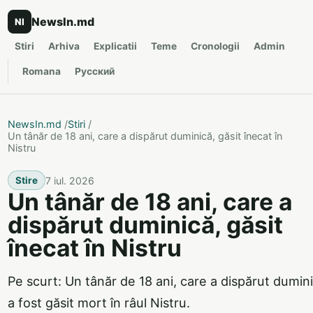
NewsIn.md
NI
Stiri
Arhiva
Explicatii
Teme
Cronologii
Admin
Romana
Русский
NewsIn.md
/
Stiri
/
Un tânăr de 18 ani, care a dispărut duminică, găsit înecat în
Nistru
7 iul. 2026
Stire
Un tânăr de 18 ani, care a
dispărut duminică, găsit
înecat în Nistru
Pe scurt: Un tânăr de 18 ani, care a dispărut dumini
a fost găsit mort în râul Nistru.