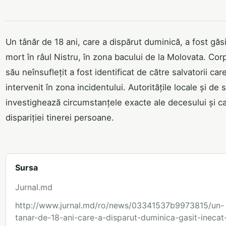
Un tânăr de 18 ani, care a dispărut duminică, a fost găsi
mort în râul Nistru, în zona bacului de la Molovata. Cor
său neînsuflețit a fost identificat de către salvatorii car
intervenit în zona incidentului. Autoritățile locale și de s
investighează circumstanțele exacte ale decesului și c
dispariției tinerei persoane.
Sursa
Jurnal.md
http://www.jurnal.md/ro/news/03341537b9973815/un-
tanar-de-18-ani-care-a-disparut-duminica-gasit-inecat