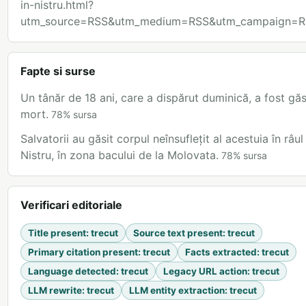
in-nistru.html?
utm_source=RSS&utm_medium=RSS&utm_campaign=R
Fapte si surse
Un tânăr de 18 ani, care a dispărut duminică, a fost găs
mort.
78
%
sursa
Salvatorii au găsit corpul neînsuflețit al acestuia în râul
Nistru, în zona bacului de la Molovata.
78
%
sursa
Verificari editoriale
Title present
:
trecut
Source text present
:
trecut
Primary citation present
:
trecut
Facts extracted
:
trecut
Language detected
:
trecut
Legacy URL action
:
trecut
LLM rewrite
:
trecut
LLM entity extraction
:
trecut