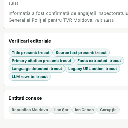
sursa
Informația a fost confirmată de angajații Inspectoratulu
General al Poliției pentru TVR Moldova.
78
%
sursa
Verificari editoriale
Title present
:
trecut
Source text present
:
trecut
Primary citation present
:
trecut
Facts extracted
:
trecut
Language detected
:
trecut
Legacy URL action
:
trecut
LLM rewrite
:
trecut
Entitati conexe
Republica Moldova
Ilan Șor
Ion Ceban
Corupție