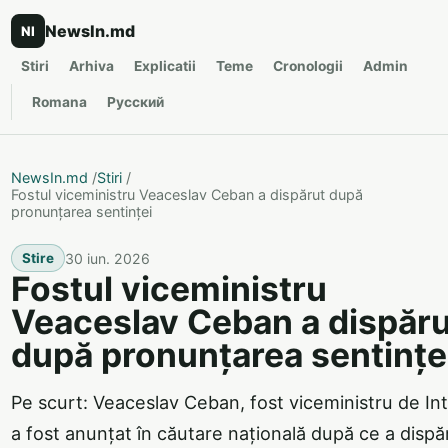
NewsIn.md
NI
Stiri
Arhiva
Explicatii
Teme
Cronologii
Admin
Romana
Русский
NewsIn.md
/
Stiri
/
Fostul viceministru Veaceslav Ceban a dispărut după
pronunțarea sentinței
30 iun. 2026
Stire
Fostul viceministru
Veaceslav Ceban a dispăru
după pronunțarea sentințe
Pe scurt: Veaceslav Ceban, fost viceministru de In
a fost anunțat în căutare națională după ce a dispă