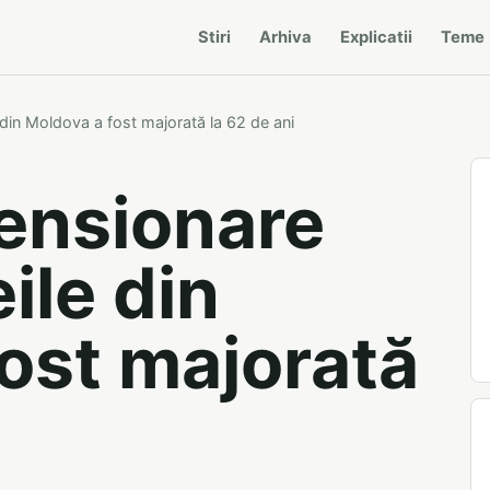
Stiri
Arhiva
Explicatii
Teme
din Moldova a fost majorată la 62 de ani
ensionare
ile din
ost majorată