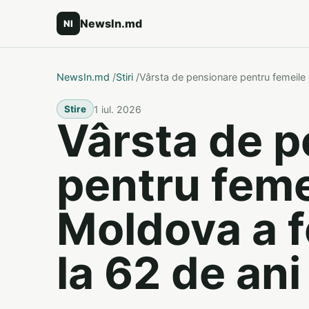
NewsIn.md
NI
NewsIn.md
/
Stiri
/
Vârsta de pensionare pentru femeile 
1 iul. 2026
Stire
Vârsta de p
pentru feme
Moldova a f
la 62 de ani