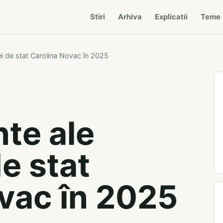
Stiri
Arhiva
Explicatii
Teme
ei de stat Carolina Novac în 2025
te ale
e stat
vac în 2025