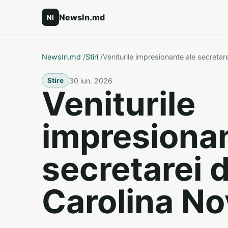
NewsIn.md
NI
NewsIn.md
/
Stiri
/
Veniturile impresionante ale secretar
30 iun. 2026
Stire
Veniturile
impresionan
secretarei d
Carolina No