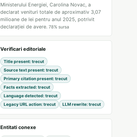
Ministerului Energiei, Carolina Novac, a
declarat venituri totale de aproximativ 3,07
milioane de lei pentru anul 2025, potrivit
declarației de avere.
78
%
sursa
Verificari editoriale
Title present
:
trecut
Source text present
:
trecut
Primary citation present
:
trecut
Facts extracted
:
trecut
Language detected
:
trecut
Legacy URL action
:
trecut
LLM rewrite
:
trecut
Entitati conexe