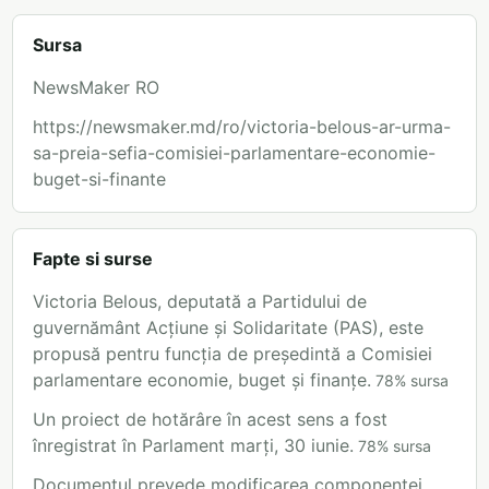
Sursa
NewsMaker RO
https://newsmaker.md/ro/victoria-belous-ar-urma-
sa-preia-sefia-comisiei-parlamentare-economie-
buget-si-finante
Fapte si surse
Victoria Belous, deputată a Partidului de
guvernământ Acțiune și Solidaritate (PAS), este
propusă pentru funcția de președintă a Comisiei
parlamentare economie, buget și finanțe.
78
%
sursa
Un proiect de hotărâre în acest sens a fost
înregistrat în Parlament marți, 30 iunie.
78
%
sursa
Documentul prevede modificarea componenței