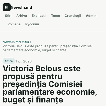
NewsIn.md
NI
Stiri
Arhiva
Explicatii
Teme
Cronologii
Admin
Romana
Русский
NewsIn.md
/
Stiri
/
Victoria Belous este propusă pentru președinția Comisiei
parlamentare economie, buget și finanțe
1 iul. 2026
Stire
Victoria Belous este
propusă pentru
președinția Comisiei
parlamentare economie,
buget și finanțe